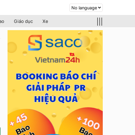
|||
ao
Giáo dục
Xe