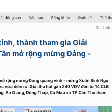
ất động sản
Văn hóa
Sống khỏe
Quốc tế
Thể th
Get Link
ỉnh, thành tham gia Giải
Tân mở rộng mừng Đảng -
n mở rộng mừng Đảng quang vinh - mừng Xuân Bính Ngọ
vừa diễn ra. Giải thu hút gần 240 VĐV đến từ 14 CLB
ng, An Giang, Đồng Tháp, Cà Mau và TP Cần Thơ tham