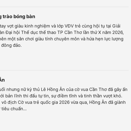
g trào bóng bàn
ay vợt giàu kinh nghiệm và lớp VĐV trẻ cùng hội tụ tại Giải
n Đại hội Thể dục thể thao TP Cần Thơ lần thứ X năm 2026,
nên một sân chơi giàu tính chuyên môn và hứa hẹn lực lượng
 đông đảo.
 Ân
uổi nhưng nữ kỳ thủ Lê Hồng Ân của cờ vua Cần Thơ đã gây ấn
ới bản lĩnh thi đấu tự tin, sự điềm tĩnh và tinh thần vượt khó.
i vô địch Cờ vua trẻ quốc gia 2026 vừa qua, Hồng Ân đã giành
tiêu chuẩn...