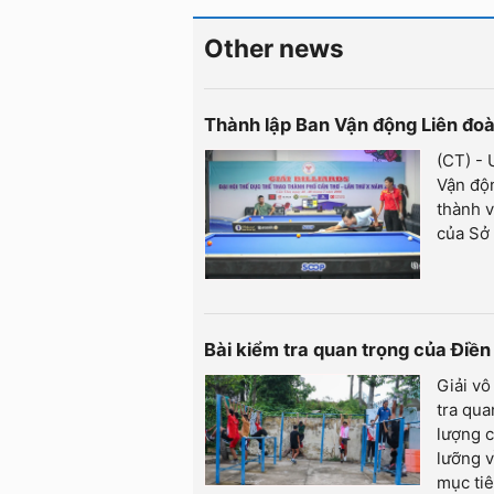
Other news
Thành lập Ban Vận động Liên đoà
(CT) -
Vận độn
thành v
của Sở 
Bài kiểm tra quan trọng của Điề
Giải vô
tra qua
lượng c
lưỡng 
mục tiê