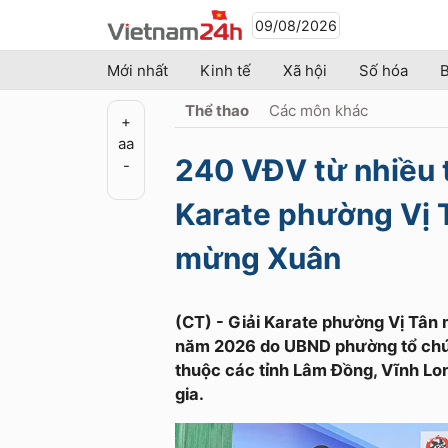
09/08/2026
Mới nhất
Kinh tế
Xã hội
Số hóa
B
Thể thao
Các môn khác
+
a
a
240 VĐV từ nhiều t
-
Karate phường Vị 
mừng Xuân
(CT) - Giải Karate phường Vị Tâ
năm 2026 do UBND phường tổ chức 
thuộc các tỉnh Lâm Đồng, Vĩnh Lo
gia.