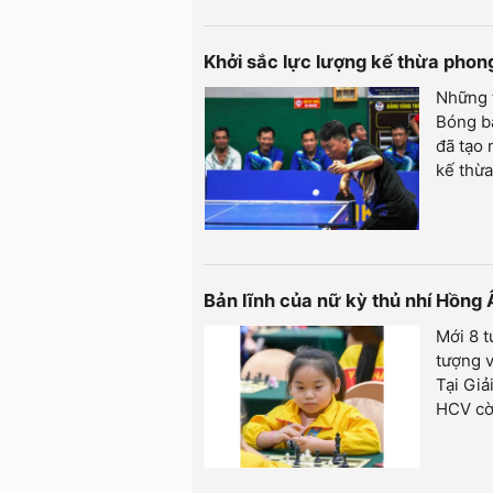
Khởi sắc lực lượng kế thừa phon
Những t
Bóng bà
đã tạo 
kế thừa
Bản lĩnh của nữ kỳ thủ nhí Hồng
Mới 8 t
tượng v
Tại Giả
HCV cờ 