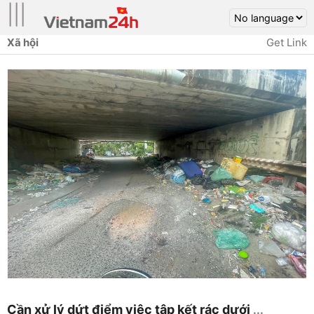
|||
Xã hội
Get Link
Cần xử lý dứt điểm việc tập kết rác dưới
...