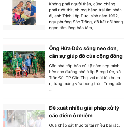
Không phải người thân, cũng chẳng
phải ruột thịt, nhưng bằng trái tim nhân
ái, anh Trịnh Lập Đức, sinh năm 1992,
ngụ phường Sóc Trăng, đã kết nối hàng
ngàn tấm lòng hảo tâm,
...
Ông Hứa Đức sống neo đơn,
cần sự giúp đỡ của cộng đồng
Căn nhà cấp bốn cũ kỹ nằm nép mình
bên con đường nhỏ ở ấp Bưng Lức, xã
Trần Đề, TP Cần Thơ, với mái tôn hoen
rỉ, từng mảng vữa bong tróc. Trong căn
...
Đề xuất nhiều giải pháp xử lý
các điểm ô nhiễm
Qua khảo sát thực tế tại nhiều bãi rác,