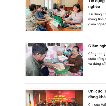
Tín dụng 
nghèo
Tín dụng ch
mang tính 
giảm nghèo
Giảm ngh
Công tác g
cuộc sống 
và đáng số
Chi cục H
đồng khắ
Chi cục Hải