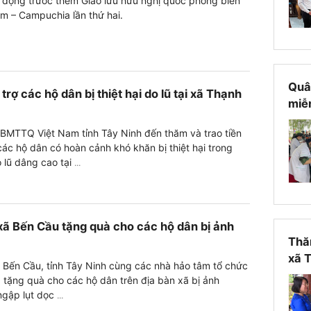
t động trước thềm Giao lưu hữu nghị quốc phòng biên
am – Campuchia lần thứ hai.
Quâ
trợ các hộ dân bị thiệt hại do lũ tại xã Thạnh
miễn
BMTTQ Việt Nam tỉnh Tây Ninh đến thăm và trao tiền
các hộ dân có hoàn cảnh khó khăn bị thiệt hại trong
 lũ dâng cao tại
...
xã Bến Cầu tặng quà cho các hộ dân bị ảnh
Thăm
xã 
 Bến Cầu, tỉnh Tây Ninh cùng các nhà hảo tâm tổ chức
 tặng quà cho các hộ dân trên địa bàn xã bị ảnh
ngập lụt dọc
...