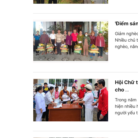
'Điểm sá
Giảm nghèo
Nhiều chủ 
nghèo, nân
Hội Chữ t
cho
...
Trong năm 2
hiện nhiều
người yếu t