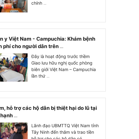
chính
...
n y Việt Nam - Campuchia: Khám bệnh
 phí cho người dân trên
...
Đây là hoạt động trước thềm
Giao lưu hữu nghị quốc phòng
biên giới Việt Nam – Campuchia
lần thứ
...
, hỗ trợ các hộ dân bị thiệt hại do lũ tại
Thạnh
...
Lãnh đạo UBMTTQ Việt Nam tỉnh
Tây Ninh đến thăm và trao tiền
hỗ trợ cho các hộ dân có
...