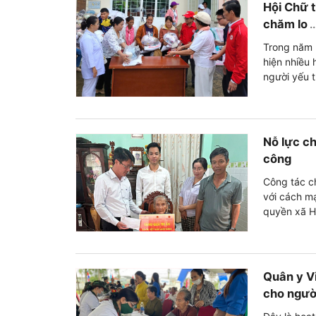
Hội Chữ t
chăm lo
..
Trong năm 2
hiện nhiều
người yếu t
Nỗ lực ch
công
Công tác ch
với cách m
quyền xã Ho
Quân y V
cho ngườ