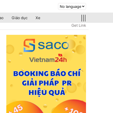
|||
ao
Giáo dục
Xe
Get Link