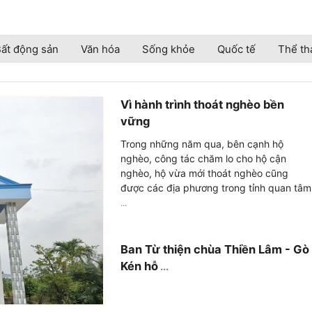
ất động sản
Văn hóa
Sống khỏe
Quốc tế
Thể th
Vì hành trình thoát nghèo bền
vững
Trong những năm qua, bên cạnh hộ
nghèo, công tác chăm lo cho hộ cận
nghèo, hộ vừa mới thoát nghèo cũng
được các địa phương trong tỉnh quan tâm
...
Ban Từ thiện chùa Thiền Lâm - Gò
Kén hỗ
...