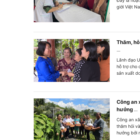
Đây là hoạ
giới Việt N
Thăm, hỗ 
...
Lãnh đạo U
hỗ trợ cho 
sản xuất do
Công an 
hưởng
...
Công an xã
thăm hỏi và
hưởng bởi 