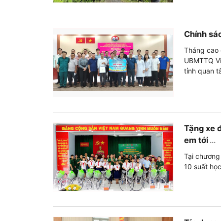
Chính sác
Tháng cao 
UBMTTQ Việ
tỉnh quan t
Tặng xe 
em tới
...
Tại chương 
10 suất họ