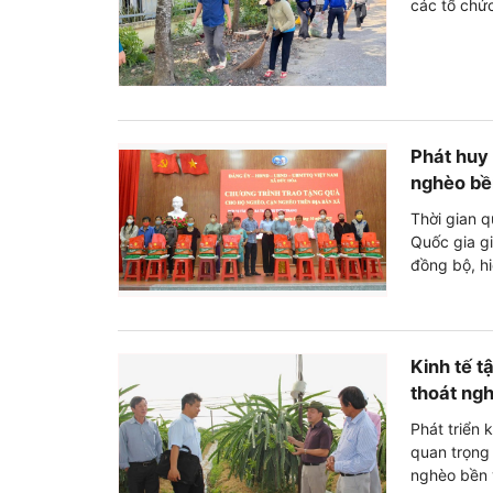
các tổ chức
Phát huy
nghèo bề
Thời gian q
Quốc gia gi
đồng bộ, h
Kinh tế t
thoát ng
Phát triển 
quan trọng
nghèo bền 