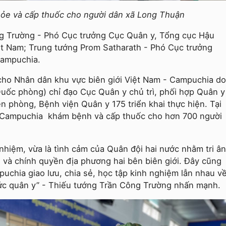
khỏe và cấp thuốc cho người dân xã Long Thuận
g Trường - Phó Cục trưởng Cục Quân y, Tổng cục Hậu
ệt Nam; Trung tướng Prom Satharath - Phó Cục trưởng
Campuchia.
ho Nhân dân khu vực biên giới Việt Nam - Campuchia do
uốc phòng) chỉ đạo Cục Quân y chủ trì, phối hợp Quân y
n phòng, Bệnh viện Quân y 175 triển khai thực hiện. Tại
à Campuchia khám bệnh và cấp thuốc cho hơn 700 người
 nhiệm, vừa là tình cảm của Quân đội hai nước nhằm tri ân
 và chính quyền địa phương hai bên biên giới. Đây cũng
puchia giao lưu, chia sẻ, học tập kinh nghiệm lẫn nhau v
hức quân y” - Thiếu tướng Trần Công Trường nhấn mạnh.