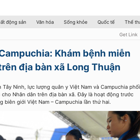
ất động sản
Văn hóa
Sống khỏe
Quốc tế
Thể th
Get Link
 Campuchia: Khám bệnh miễn
trên địa bàn xã Long Thuận
nh Tây Ninh, lực lượng quân y Việt Nam và Campuchia phối
cho Nhân dân trên địa bàn xã. Đây là hoạt động trước
 biên giới Việt Nam – Campuchia lần thứ hai.