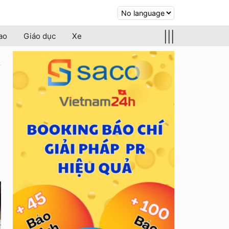
|||
ao
Giáo dục
Xe