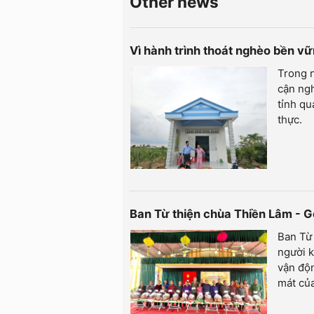
Other news
Vì hành trình thoát nghèo bền v
Trong n
cận ngh
tỉnh q
thực.
Ban Từ thiện chùa Thiền Lâm - Gò
Ban Từ 
người k
vận độn
mát củ