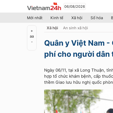
06/08/2026
Mới nhất
Kinh tế
Xã hội
Số hóa
B
Xã hội
An sinh xã hội
+
a
a
Quân y Việt Nam -
-
phí cho người dân 
Ngày 06/11, tại xã Long Thuận, tỉ
hợp tổ chức khám bệnh, cấp thuốc 
thềm Giao lưu hữu nghị quốc phòng