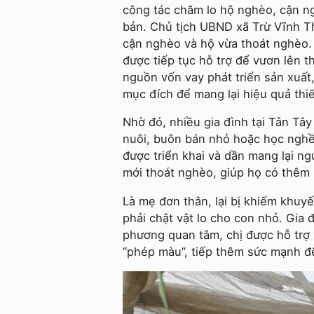
công tác chăm lo hộ nghèo, cận ng
bản. Chủ tịch UBND xã Trừ Vĩnh Th
cận nghèo và hộ vừa thoát nghèo. 
được tiếp tục hỗ trợ để vươn lên t
nguồn vốn vay phát triển sản xuất
mục đích để mang lại hiệu quả thiế
Nhờ đó, nhiều gia đình tại Tân Tâ
nuôi, buôn bán nhỏ hoặc học nghề
được triển khai và dần mang lại n
mới thoát nghèo, giúp họ có thêm 
Là mẹ đơn thân, lại bị khiếm khuyế
phải chật vật lo cho con nhỏ. Gia
phương quan tâm, chị được hỗ trợ 
“phép màu”, tiếp thêm sức mạnh đ