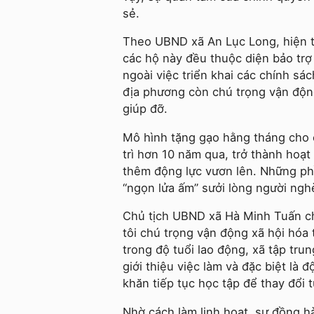
sẻ.
Theo UBND xã An Lục Long, hiện t
các hộ này đều thuộc diện bảo trợ 
ngoài việc triển khai các chính sác
địa phương còn chú trọng vận độn
giúp đỡ.
Mô hình tặng gạo hằng tháng cho 
trì hơn 10 năm qua, trở thành hoạ
thêm động lực vươn lên. Những ph
“ngọn lửa ấm” sưởi lòng người ngh
Chủ tịch UBND xã Hà Minh Tuấn cho
tôi chú trọng vận động xã hội hóa 
trong độ tuổi lao động, xã tập tru
giới thiệu việc làm và đặc biệt là
khăn tiếp tục học tập để thay đổi t
Nhờ cách làm linh hoạt, sự đồng h