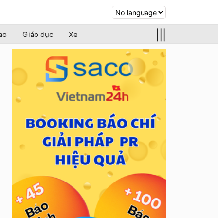
|||
ao
Giáo dục
Xe
i