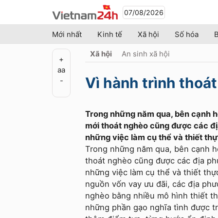
07/08/2026
Mới nhất
Kinh tế
Xã hội
Số hóa
B
Xã hội
An sinh xã hội
+
a
a
Vì hành trình thoá
-
Trong những năm qua, bên cạnh hô
mới thoát nghèo cũng được các 
những việc làm cụ thể và thiết thự
Trong những năm qua, bên cạnh hộ
thoát nghèo cũng được các địa p
những việc làm cụ thể và thiết t
nguồn vốn vay ưu đãi, các địa ph
nghèo bằng nhiều mô hình thiết t
những phần gạo nghĩa tình được tr