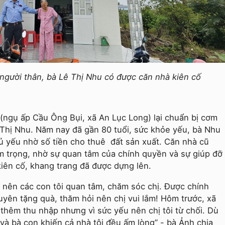
người thân, bà Lê Thị Nhu có được căn nhà kiên cố
(ngụ ấp Cầu Ông Bụi, xã An Lục Long) lại chuẩn bị cơm
ê Thị Nhu. Năm nay đã gần 80 tuổi, sức khỏe yếu, bà Nhu
ủ yếu nhờ số tiền cho thuê đất sản xuất. Căn nhà cũ
m trọng, nhờ sự quan tâm của chính quyền và sự giúp đỡ
kiên cố, khang trang đã được dựng lên.
ì nên các con tôi quan tâm, chăm sóc chị. Được chính
uyên tặng quà, thăm hỏi nên chị vui lắm! Hôm trước, xã
 thêm thu nhập nhưng vì sức yếu nên chị tôi từ chối. Dù
và bà con khiến cả nhà tôi đều ấm lòng” - bà Ảnh chia