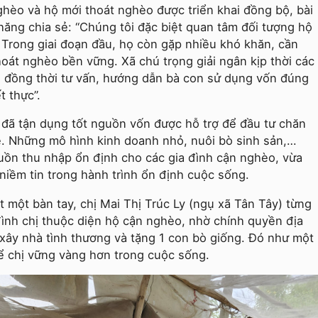
hèo và hộ mới thoát nghèo được triển khai đồng bộ, bài
ăng chia sẻ: “Chúng tôi đặc biệt quan tâm đối tượng hộ
Trong giai đoạn đầu, họ còn gặp nhiều khó khăn, cần
hoát nghèo bền vững. Xã chú trọng giải ngân kịp thời các
, đồng thời tư vấn, hướng dẫn bà con sử dụng vốn đúng
t thực”.
y đã tận dụng tốt nguồn vốn được hỗ trợ để đầu tư chăn
. Những mô hình kinh doanh nhỏ, nuôi bò sinh sản,…
guồn thu nhập ổn định cho các gia đình cận nghèo, vừa
niềm tin trong hành trình ổn định cuộc sống.
t một bàn tay, chị Mai Thị Trúc Ly (ngụ xã Tân Tây) từng
 đình chị thuộc diện hộ cận nghèo, nhờ chính quyền địa
xây nhà tình thương và tặng 1 con bò giống. Đó như một
ể chị vững vàng hơn trong cuộc sống.