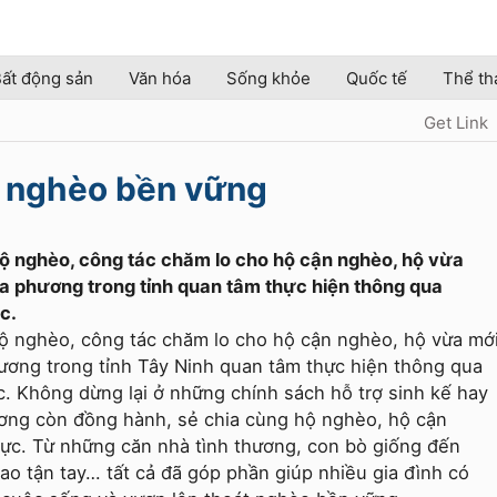
ất động sản
Văn hóa
Sống khỏe
Quốc tế
Thể th
Get Link
t nghèo bền vững
̣ nghèo, công tác chăm lo cho hộ cận nghèo, hộ vừa
địa phương trong tỉnh quan tâm thực hiện thông qua
c.
 nghèo, công tác chăm lo cho hộ cận nghèo, hộ vừa mớ
hương trong tỉnh Tây Ninh quan tâm thực hiện thông qua
hực. Không dừng lại ở những chính sách hỗ trợ sinh kế hay
ương còn đồng hành, sẻ chia cùng hộ nghèo, hộ cận
hực. Từ những căn nhà tình thương, con bò giống đến
ao tận tay… tất cả đã góp phần giúp nhiều gia đình có