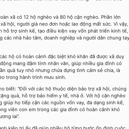
oàn xã có 12 hộ nghèo và 80 hộ cận nghèo. Phần lớn
xã hội, người già neo đơn hoặc lao động mất sức. Vì vậy,
h hỗ trợ sinh kế, tạo điều kiện vay vốn phát triển kinh tế,
g các nhà hảo tâm, doanh nghiệp và người dân chung ta
các hộ có hoàn cảnh đặc biệt khó khăn đã được xã duy
t động mang đậm tính nhân văn, giúp nhiều gia đình có
ần quà tuy nhỏ nhưng chứa đựng tình cảm sẻ chia, là
èo trong hành trình mưu sinh.
 biết: “Đối với các hộ thuộc diện bảo trợ xã hội, chúng
tặng quà, hỗ trợ bảo hiểm y tế, nhà ở. Với hộ cận nghèo
ng giúp họ tiếp cận các nguồn vốn vay, đa dạng sinh kế,
 động viên con em trong các gia đình có hoàn cảnh khó
ương lai”.
ành kiên trì ấy đã giúp nhiều hộ từng bước ổn định cuộc