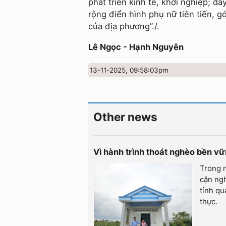
phát triển kinh tế, khởi nghiệp; đ
rộng điển hình phụ nữ tiên tiến, g
của địa phương”./.
Lê Ngọc - Hạnh Nguyên
13-11-2025, 09:58:03pm
Other news
Vì hành trình thoát nghèo bền v
Trong n
cận ngh
tỉnh q
thực.