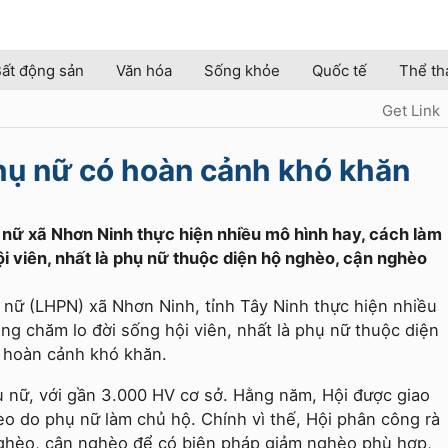
ất động sản
Văn hóa
Sống khỏe
Quốc tế
Thể th
Get Link
ụ nữ có hoàn cảnh khó khăn
 nữ xã Nhơn Ninh thực hiện nhiều mô hình hay, cách làm
ội viên, nhất là phụ nữ thuộc diện hộ nghèo, cận nghèo
nữ (LHPN) xã Nhơn Ninh, tỉnh Tây Ninh thực hiện nhiều
ng chăm lo đời sống hội viên, nhất là phụ nữ thuộc diện
 hoàn cảnh khó khăn.
ụ nữ, với gần 3.000 HV cơ sở. Hằng năm, Hội được giao
èo do phụ nữ làm chủ hộ. Chính vì thế, Hội phân công rà
 nghèo, cận nghèo để có biện pháp giảm nghèo phù hợp,