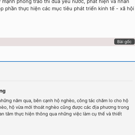
ẩy mạnh phong trào thi đua yêu nước, phát hiện và nhân
óp phần thực hiện các mục tiêu phát triển kinh tế - xã hội
Bài gốc
ững
hững năm qua, bên cạnh hộ nghèo, công tác chăm lo cho hộ
èo, hộ vừa mới thoát nghèo cũng được các địa phương trong
uan tâm thực hiện thông qua những việc làm cụ thể và thiết