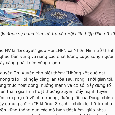
 được sự quan tâm, hỗ trợ của Hội Liên hiệp Phụ nữ xã
ho HV là “bí quyết” giúp Hội LHPN xã Nhơn Ninh trở thành
nghèo bền vững và nâng cao chất lượng cuộc sống người
gày càng phát triển vững mạnh.
guyễn Thị Xuyên cho biết thêm: “Những kết quả đạt
ong trào Hội ngày càng lan tỏa sâu, rộng. Thời gian tới,
ương thức hoạt động, hướng mạnh về cơ sở, xây dựng tổ
viên tham gia sinh hoạt thường xuyên; đẩy mạnh tuyên
ức cho phụ nữ về chủ trương, đường lối của Đảng, chính
ây dựng gia đình "5 không, 3 sạch"; chăm lo, hỗ trợ phụ
 bền vững thông qua các mô hình tiết kiệm, giúp nhau