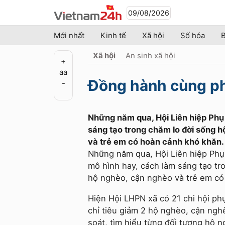
09/08/2026
Mới nhất
Kinh tế
Xã hội
Số hóa
B
Xã hội
An sinh xã hội
+
a
a
Đồng hành cùng ph
-
Những năm qua, Hội Liên hiệp Phụ
sáng tạo trong chăm lo đời sống h
và trẻ em có hoàn cảnh khó khăn.
Những năm qua, Hội Liên hiệp Phụ 
mô hình hay, cách làm sáng tạo tro
hộ nghèo, cận nghèo và trẻ em có
Hiện Hội LHPN xã có 21 chi hội ph
chỉ tiêu giảm 2 hộ nghèo, cận ngh
soát, tìm hiểu từng đối tượng hộ