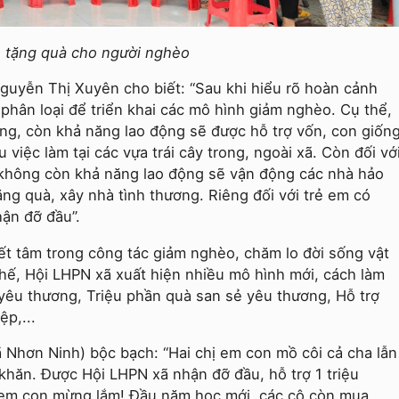
h tặng quà cho người nghèo
guyễn Thị Xuyên cho biết: “Sau khi hiểu rõ hoàn cảnh
phân loại để triển khai các mô hình giảm nghèo. Cụ thể,
động, còn khả năng lao động sẽ được hỗ trợ vốn, con giốn
u việc làm tại các vựa trái cây trong, ngoài xã. Còn đối vớ
không còn khả năng lao động sẽ vận động các nhà hảo
ng quà, xây nhà tình thương. Riêng đối với trẻ em có
ận đỡ đầu”.
t tâm trong công tác giảm nghèo, chăm lo đời sống vật
thế, Hội LHPN xã xuất hiện nhiều mô hình mới, cách làm
yêu thương, Triệu phần quà san sẻ yêu thương, Hỗ trợ
p,...
hơn Ninh) bộc bạch: “Hai chị em con mồ côi cả cha lẫn
hăn. Được Hội LHPN xã nhận đỡ đầu, hỗ trợ 1 triệu
 em con mừng lắm! Đầu năm học mới, các cô còn mua