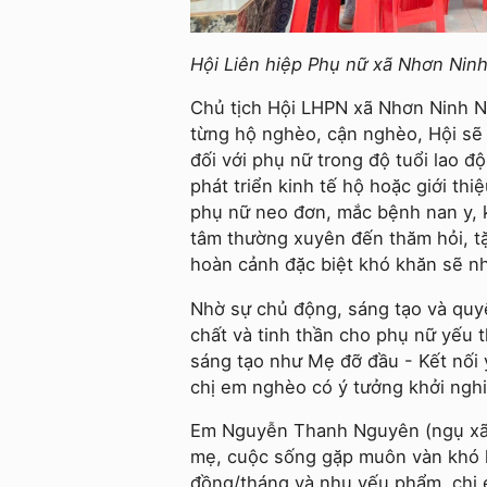
Hội Liên hiệp Phụ nữ xã Nhơn Nin
Chủ tịch Hội LHPN xã Nhơn Ninh N
từng hộ nghèo, cận nghèo, Hội sẽ 
đối với phụ nữ trong độ tuổi lao 
phát triển kinh tế hộ hoặc giới thiệ
phụ nữ neo đơn, mắc bệnh nan y, 
tâm thường xuyên đến thăm hỏi, tặ
hoàn cảnh đặc biệt khó khăn sẽ nh
Nhờ sự chủ động, sáng tạo và quyế
chất và tinh thần cho phụ nữ yếu 
sáng tạo như Mẹ đỡ đầu - Kết nối 
chị em nghèo có ý tưởng khởi nghiệ
Em Nguyễn Thanh Nguyên (ngụ xã N
mẹ, cuộc sống gặp muôn vàn khó k
đồng/tháng và nhu yếu phẩm, chị