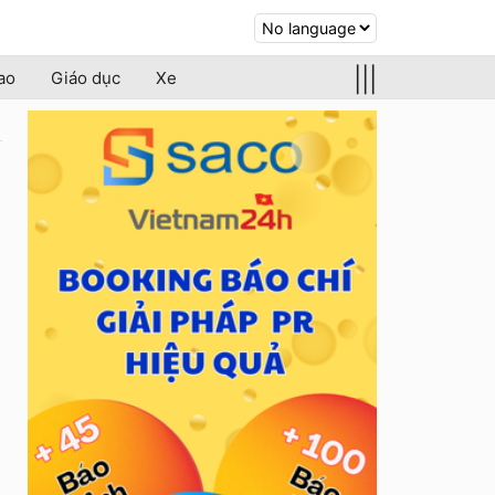
|||
ao
Giáo dục
Xe