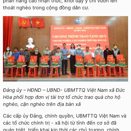
phần nâng cao nhận thức, khơi dậy ý chí vươn lên
thoát nghèo trong cộng đồng dân cư.
Đảng ủy – HĐND – UBND- UBMTTQ Việt Nam xã Đức
Hòa phối hợp đơn vị tài trợ tổ chức trao quà cho hộ
nghèo, cận nghèo trên địa bàn xã
Các cấp ủy Đảng, chính quyền, UBMTTQ Việt Nam và
các tổ chức chính trị - xã hội từ tỉnh đến cơ sở đã
quán triệt, triển khai kịp thời các chủ trương, chính