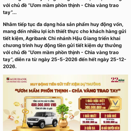
với chủ đề “Ươm mầm phồn thịnh - Chìa vàng trao
tay”...
Nhằm tiếp tục đa dạng hóa sản phẩm huy động vốn,
mang đến nhiều lợi ích thiết thực cho khách hàng gửi
tiết kiệm, Agribank Chi nhánh Hậu Giang triển khai
chương trình huy động tiền gửi tiết kiệm dự thưởng
với chủ đề “Ươm mầm phồn thịnh - Chìa vàng trao
tay”, diễn ra từ ngày 25-5-2026 đến hết ngày 25-12-
2026.