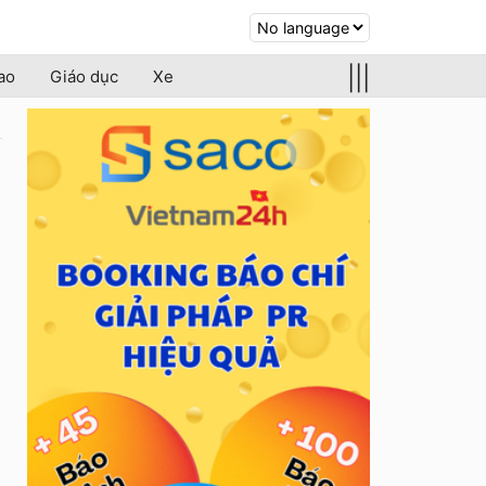
|||
ao
Giáo dục
Xe