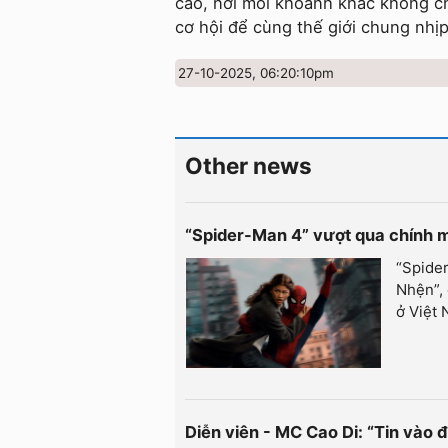
cao, nơi mỗi khoảnh khắc không chỉ
cơ hội để cùng thế giới chung nhị
27-10-2025, 06:20:10pm
Other news
“Spider-Man 4” vượt qua chính 
“Spider
Nhện”, 
ở Việt 
Diễn viên - MC Cao Di: “Tin vào đ