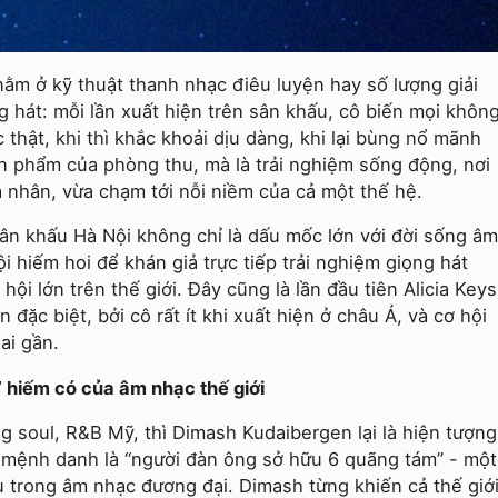
nằm ở kỹ thuật thanh nhạc điêu luyện hay số lượng giải
g hát: mỗi lần xuất hiện trên sân khấu, cô biến mọi khôn
thật, khi thì khắc khoải dịu dàng, khi lại bùng nổ mãnh
ản phẩm của phòng thu, mà là trải nghiệm sống động, nơi
á nhân, vừa chạm tới nỗi niềm của cả một thế hệ.
sân khấu Hà Nội không chỉ là dấu mốc lớn với đời sống âm
 hiếm hoi để khán giả trực tiếp trải nghiệm giọng hát
hội lớn trên thế giới. Đây cũng là lần đầu tiên Alicia Keys
 đặc biệt, bởi cô rất ít khi xuất hiện ở châu Á, và cơ hội
ai gần.
 hiếm có của âm nhạc thế giới
ng soul, R&B Mỹ, thì Dimash Kudaibergen lại là hiện tượng
 mệnh danh là “người đàn ông sở hữu 6 quãng tám” - một
u trong âm nhạc đương đại. Dimash từng khiến cả thế giớ