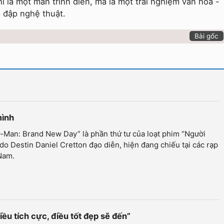
 là một màn trình diễn, mà là một trải nghiệm văn hoá -
p đập nghệ thuật.
Bài gốc
mình
-Man: Brand New Day” là phần thứ tư của loạt phim “Người
do Destin Daniel Cretton đạo diễn, hiện đang chiếu tại các rạp
Nam.
iều tích cực, điều tốt đẹp sẽ đến”