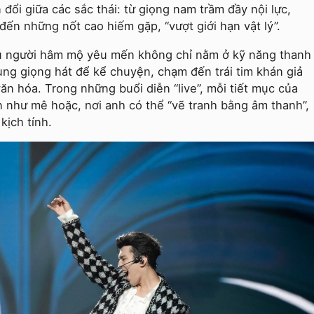
đổi giữa các sắc thái: từ giọng nam trầm đầy nội lực,
ến những nốt cao hiếm gặp, “vượt giới hạn vật lý”.
ệu người hâm mộ yêu mến không chỉ nằm ở kỹ năng thanh
ùng giọng hát để kể chuyện, chạm đến trái tim khán giả
ăn hóa. Trong những buổi diễn “live”, mỗi tiết mục của
n như mê hoặc, nơi anh có thể “vẽ tranh bằng âm thanh”,
 kịch tính.