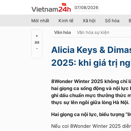
07/08/2026
Mới nhất
Kinh tế
Xã hội
Số hóa
B
Văn hóa
Văn hóa sự kiện
+
a
a
Alicia Keys & Dima
-
2025: khi giá trị n
8Wonder Winter 2025 không chỉ là 
hai giọng ca sống động và nội lực
ghi dấu chuẩn mực thưởng thức mới 
thực sự lên ngôi giữa lòng Hà Nội.
Hai giọng ca nội lực, biểu tượng “
Nếu coi 8Wonder Winter 2025 diễn 