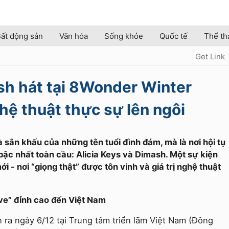
ất động sản
Văn hóa
Sống khỏe
Quốc tế
Thể th
Get Link
sh hát tại 8Wonder Winter
ghệ thuật thực sự lên ngôi
sân khấu của những tên tuổi đình đám, mà là nơi hội tụ
 bậc nhất toàn cầu: Alicia Keys và Dimash. Một sự kiện
- nơi “giọng thật” được tôn vinh và giá trị nghệ thuật
live” đỉnh cao đến Việt Nam
ra ngày 6/12 tại Trung tâm triển lãm Việt Nam (Đông