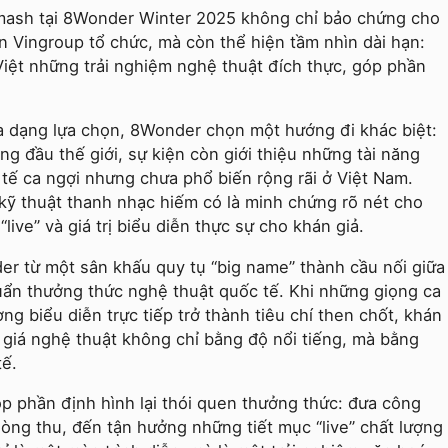
Dimash tại 8Wonder Winter 2025 không chỉ bảo chứng cho
n Vingroup tổ chức, mà còn thể hiện tầm nhìn dài hạn:
iệt những trải nghiệm nghệ thuật đích thực, góp phần
 đa dạng lựa chọn, 8Wonder chọn một hướng đi khác biệt:
g đầu thế giới, sự kiện còn giới thiệu những tài năng
ế ca ngợi nhưng chưa phổ biến rộng rãi ở Việt Nam.
kỹ thuật thanh nhạc hiếm có là minh chứng rõ nét cho
live” và giá trị biểu diễn thực sự cho khán giả.
r từ một sân khấu quy tụ “big name” thành cầu nối giữa
uẩn thưởng thức nghệ thuật quốc tế. Khi những giọng ca
ợng biểu diễn trực tiếp trở thành tiêu chí then chốt, khán
h giá nghệ thuật không chỉ bằng độ nổi tiếng, mà bằng
tế.
 phần định hình lại thói quen thưởng thức: đưa công
òng thu, đến tận hưởng những tiết mục “live” chất lượng