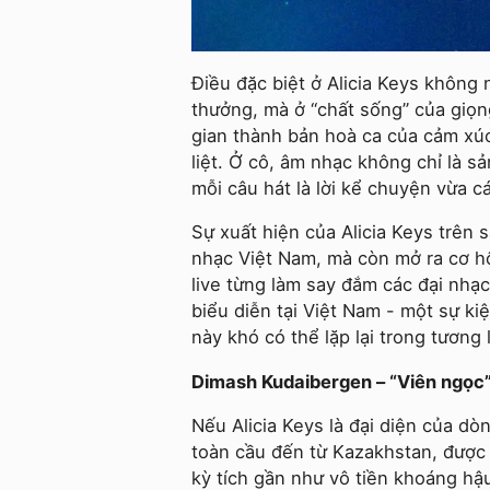
Điều đặc biệt ở Alicia Keys không 
thưởng, mà ở “chất sống” của giọn
gian thành bản hoà ca của cảm xúc 
liệt. Ở cô, âm nhạc không chỉ là s
mỗi câu hát là lời kể chuyện vừa c
Sự xuất hiện của Alicia Keys trên 
nhạc Việt Nam, mà còn mở ra cơ hội
live từng làm say đắm các đại nhạc 
biểu diễn tại Việt Nam - một sự kiện
này khó có thể lặp lại trong tương l
Dimash Kudaibergen – “Viên ngọc”
Nếu Alicia Keys là đại diện của dò
toàn cầu đến từ Kazakhstan, được
kỳ tích gần như vô tiền khoáng hậ