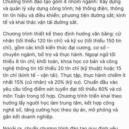
Chương trình đào tạo gồm 4 nhóm ngành: Xây dựng
và quản lý xây dựng công trình; hệ thống điện, thông
tin tín hiệu và điều khiển; phương tiện đường sắt; kinh
tế và khai thác vận tải đường sắt.
Chương trình thiết kế theo định hướng văn bằng: cử
nhân (tối thiểu 120 tín chỉ) và kỹ sư (tối thiểu 150 tín
chỉ), gồm các khối kiến thức đại cương, cơ sở -
chuyên ngành, bổ trợ và thực hành. Ngoại ngữ tối
thiểu 8 tín chỉ; khối toán, khoa học cơ bản và công
nghệ thông tin tối thiểu 20 tín chỉ (kỹ thuật) hoặc 15
tín chỉ (kinh tế - vận tải). Thực tập, thực hành chiếm ít
nhất 15% (cử nhân) và 20% (kỹ sư). Chuẩn đầu vào
yêu cầu tổng điểm xét tuyển đạt tối thiểu 60% và có
môn Toán trong tổ hợp. Chương trình triển khai theo
hướng lấy người học làm trung tâm, kết hợp công
nghệ số, tăng cường học theo dự án, mô phỏng và
gắn kết doanh nghiệp.
Ngoài ra, chuẩn chương trình đào tạo quy định yêu