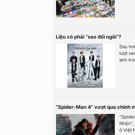
Liệu có phải “sao đổi ngôi”?
Sau hơn
lượt xe
anh tro
“Spider-Man 4” vượt qua chính 
“Spider
Nhện”, 
ở Việt 