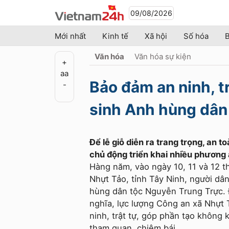
09/08/2026
Mới nhất
Kinh tế
Xã hội
Số hóa
B
Văn hóa
Văn hóa sự kiện
+
a
a
Bảo đảm an ninh, t
-
sinh Anh hùng dân
Để lễ giỗ diễn ra trang trọng, an 
chủ động triển khai nhiều phương 
Hàng năm, vào ngày 10, 11 và 12 th
Nhựt Tảo, tỉnh Tây Ninh, người dâ
hùng dân tộc Nguyễn Trung Trực. Để
nghĩa, lực lượng Công an xã Nhựt
ninh, trật tự, góp phần tạo không 
tham quan, chiêm bái.