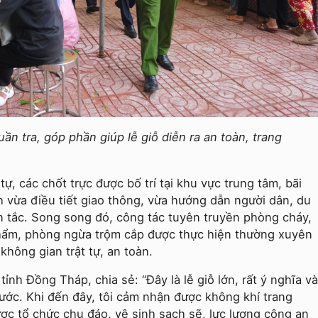
n tra, góp phần giúp lễ giỗ diễn ra an toàn, trang
 tự, các chốt trực được bố trí tại khu vực trung tâm, bãi
h vừa điều tiết giao thông, vừa hướng dẫn người dân, du
ùn tắc. Song song đó, công tác tuyên truyền phòng cháy,
phẩm, phòng ngừa trộm cắp được thực hiện thường xuyên
không gian trật tự, an toàn.
ỉnh Đồng Tháp, chia sẻ: “Đây là lễ giỗ lớn, rất ý nghĩa và
nước. Khi đến đây, tôi cảm nhận được không khí trang
ược tổ chức chu đáo, vệ sinh sạch sẽ, lực lượng công an