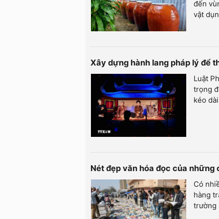
đến vùn
vật dụn
Xây dựng hành lang pháp lý để t
Luật Ph
trọng 
kéo dài
Nét đẹp văn hóa đọc của những 
Có nhiề
hàng tr
trường 