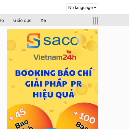
|||
ao
Giáo dục
Xe