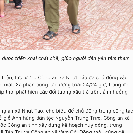
 được triển khai chặt chẽ, giúp người dân yên tâm tham
 toàn, lực lượng Công an xã Nhựt Tảo đã chủ động vào
i mặt. Xã phân công lực lượng trực 24/24 giờ, trong đó
 kịp thời phát hiện các đối tượng xấu trà trộn, ảnh hưởng
ng an xã Nhựt Tảo, cho biết, để chủ động trong công tác
Lễ giỗ Anh hùng dân tộc Nguyễn Trung Trực, Công an xã
ốc Công an tỉnh xây dựng kế hoạch huy động, trưng
xã Tân Trụ và Công an xã Vàm Cỏ. Đồng thời, cũng đề