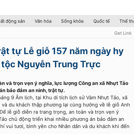
ất động sản
Văn hóa
Sống khỏe
Quốc tế
Thể th
Get Link
rật tự Lễ giỗ 157 năm ngày hy
 tộc Nguyễn Trung Trực
toàn và trọn vẹn ý nghĩa, lực lượng Công an xã Nhựt Tảo
án bảo đảm an ninh, trật tự.
áng 9 Âm lịch, tại Khu di tích lịch sử Vàm Nhựt Tảo, xã
n và du khách thập phương lại cùng hướng về lễ giỗ Anh
 lễ giỗ diễn ra trang trọng, an toàn và trọn vẹn ý
 Tảo chủ động triển khai nhiều phương án bảo đảm an
khí vui tươi, bình yên cho Nhân dân và du khách khi đến