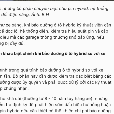
m những bộ phận chuyên biệt như pin hybrid, hệ thống
 đổi điện năng. Ảnh: B.H
hư xe xăng, khi bảo dưỡng ô tô hybrid kỹ thuật viên cần
ể đọc lỗi hệ thống điện, kiểm tra hiệu suất pin và cập
 điều mà các garage thông thường khó đáp ứng, nếu
ng bị đầy đủ.
m khác biệt chính khi bảo dưỡng ô tô hybrid so với xe
ính trong quá trình bảo dưỡng ô tô hybrid so với xe
n tần. Bộ phận này cần được kiểm tra đặc biệt bằng các
xưởng được ủy quyền và phải được xử lý bởi các kỹ thuật
ấp chứng nhận.
 thọ khá dài (thường từ 8 - 10 năm tùy hãng xe), nhưng
iểm tra định kỳ để phát hiện sớm dấu hiệu hư hỏng hoặc
pin hybrid nếu cần thiết có thể khiến chi phí bảo dưỡng