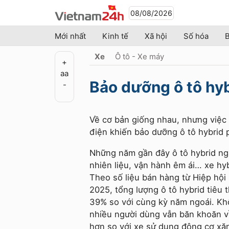
08/08/2026
Mới nhất
Kinh tế
Xã hội
Số hóa
B
Xe
Ô tô - Xe máy
+
a
a
Bảo dưỡng ô tô hyb
-
Về cơ bản giống nhau, nhưng việc 
điện khiến bảo dưỡng ô tô hybrid 
Những năm gần đây ô tô hybrid ngà
nhiên liệu, vận hành êm ái… xe hyb
Theo số liệu bán hàng từ Hiệp hộ
2025, tổng lượng ô tô hybrid tiêu 
39% so với cùng kỳ năm ngoái. Khô
nhiều người dùng vẫn băn khoăn về
hơn so với xe sử dụng động cơ xă