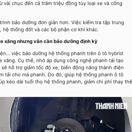
ừ vài chục đến cả trăm triệu đồng tùy loại xe và công
 trình bảo dưỡng đơn giản hơn. Việc kiểm tra tập trung
ó, hệ thống đốt và các bộ phận cơ khí khác.
 xe xăng nhưng vẫn cần bảo dưỡng định kỳ
iện… việc bảo dưỡng hệ thống phanh trên ô tô hybrid
 xe xăng. Cụ thể, nhờ áp dụng công nghệ phanh tái tạo
n sẽ hỗ trợ giảm tốc độ xe, biến động năng thành điện
iảm tải cho má phanh. Do đó, giúp hệ thống phanh ô tô
úp kéo dài tuổi thọ hệ thống phanh, giảm chi phí thay th