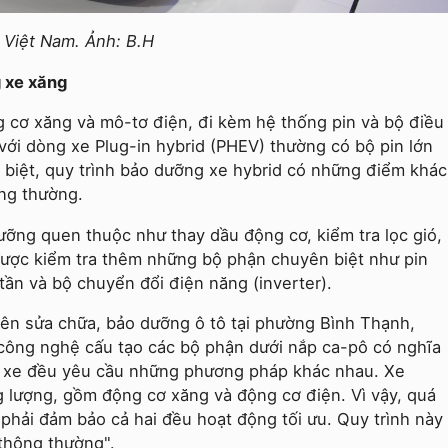
i Việt Nam. Ảnh: B.H
g xe xăng
ng cơ xăng và mô-tơ điện, đi kèm hệ thống pin và bộ điều
với dòng xe Plug-in hybrid (PHEV) thường có bộ pin lớn
 biệt, quy trình bảo dưỡng xe hybrid có những điểm khác
ông thường.
ỡng quen thuộc như thay dầu động cơ, kiểm tra lọc gió,
được kiểm tra thêm những bộ phận chuyên biệt như pin
tần và bộ chuyển đổi điện năng (inverter).
yên sửa chữa, bảo dưỡng ô tô tại phường Bình Thạnh,
 công nghệ cấu tạo các bộ phận dưới nắp ca-pô có nghĩa
ại xe đều yêu cầu những phương pháp khác nhau. Xe
 lượng, gồm động cơ xăng và động cơ điện. Vì vậy, quá
 phải đảm bảo cả hai đều hoạt động tối ưu. Quy trình này
thông thường".