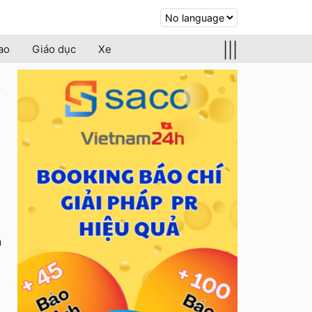
|||
ao
Giáo dục
Xe
m