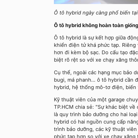
Ô tô hybrid ngày càng phổ biến tạ
Ô tô hybrid không hoàn toàn giốn
Ô tô hybrid là sự kết hợp giữa độ
khiển điện tử khá phức tạp. Riêng 
hơn đi kèm bộ sạc. Do cấu tạo đặc
biệt rõ rệt so với xe chạy xăng th
Cụ thể, ngoài các hạng mục bảo dư
bugi, má phanh… ô tô hybrid cần 
hybrid, hệ thống mô-tơ điện, biến 
Kỹ thuật viên của một garage chu
TP.HCM chia sẻ: "Sự khác biệt về
là quy trình bảo dưỡng cho hai lo
hybrid có hai nguồn cung cấp năng
trình bảo dưỡng, các kỹ thuật viên
phức tạp hơn so với xe chạy xăng 