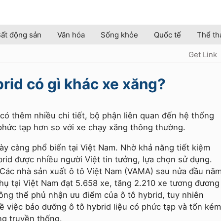
ất động sản
Văn hóa
Sống khỏe
Quốc tế
Thể th
Get Link
rid có gì khác xe xăng?
có thêm nhiều chi tiết, bộ phận liên quan đến hệ thống
phức tạp hơn so với xe chạy xăng thông thường.
y càng phổ biến tại Việt Nam. Nhờ khả năng tiết kiệm
rid được nhiều người Việt tin tưởng, lựa chọn sử dụng.
i Các nhà sản xuất ô tô Việt Nam (VAMA) sau nửa đầu nă
thụ tại Việt Nam đạt 5.658 xe, tăng 2.210 xe tương đương
ng thể phủ nhận ưu điểm của ô tô hybrid, tuy nhiên
 việc bảo dưỡng ô tô hybrid liệu có phức tạp và tốn kém
ng truyền thống.