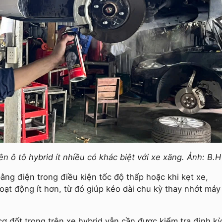
 ô tô hybrid ít nhiều có khác biệt với xe xăng. Ảnh: B.H
ằng điện trong điều kiện tốc độ thấp hoặc khi kẹt xe,
oạt động ít hơn, từ đó giúp kéo dài chu kỳ thay nhớt máy
ơ đốt trong trên xe hybrid vẫn cần được kiểm tra định kỳ