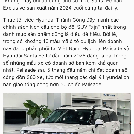
"khủng" này chỉ áp dụng cho số ít xe Santa Fe bản
Exclusive sản xuất năm 2024 cuối cùng tại đại lý.
Thực tế, việc Hyundai Thành Công đẩy mạnh các
chính sách kích cầu cho bộ đôi SUV "xịn" nhất trong
danh mục sản phẩm cũng là điều dễ hiểu. Bởi lẽ,
trong số khoảng 10 mẫu mã ô tô du lịch liên doanh
này đang phân phối tại Việt Nam, Hyundai Palisade và
Hyundai Santa Fe từ đầu năm 2025 đang là hai trong
số những mẫu xe có doanh số bán kém khả quan
nhất. Palisade sau 5 tháng đầu năm chỉ đạt doanh số
cộng dồn 260 xe, tức mỗi tháng các đại lý Hyundai chỉ
bàn giao tổng cộng hơn 50 chiếc Palisade.