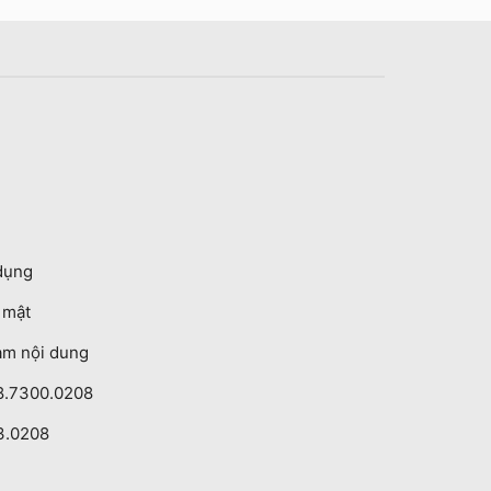
dụng
o mật
ạm nội dung
8.7300.0208
3.0208