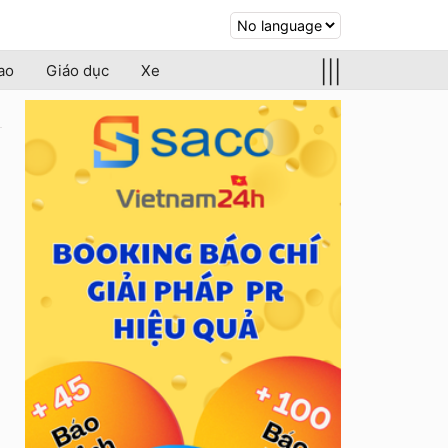
|||
ao
Giáo dục
Xe
o