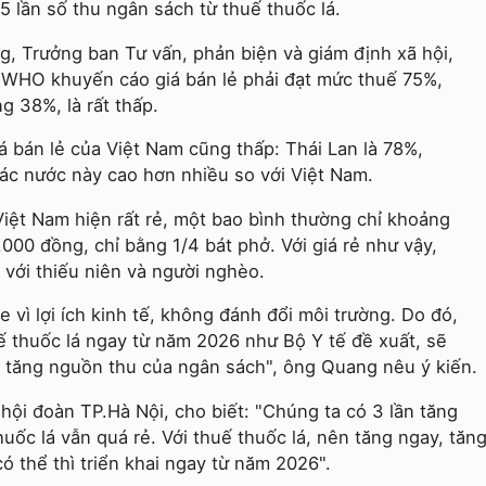
 5 lần số thu ngân sách từ thuế thuốc lá.
, Trưởng ban Tư vấn, phản biện và giám định xã hội,
t WHO khuyến cáo giá bán lẻ phải đạt mức thuế 75%,
g 38%, là rất thấp.
á bán lẻ của Việt Nam cũng thấp: Thái Lan là 78%,
các nước này cao hơn nhiều so với Việt Nam.
Việt Nam hiện rất rẻ, một bao bình thường chỉ khoảng
.000 đồng, chỉ bằng 1/4 bát phở. Với giá rẻ như vậy,
là với thiếu niên và người nghèo.
vì lợi ích kinh tế, không đánh đổi môi trường. Do đó,
 thuốc lá ngay từ năm 2026 như Bộ Y tế đề xuất, sẽ
ời tăng nguồn thu của ngân sách", ông Quang nêu ý kiến.
hội đoàn TP.Hà Nội, cho biết: "Chúng ta có 3 lần tăng
uốc lá vẫn quá rẻ. Với thuế thuốc lá, nên tăng ngay, tăn
 thể thì triển khai ngay từ năm 2026".