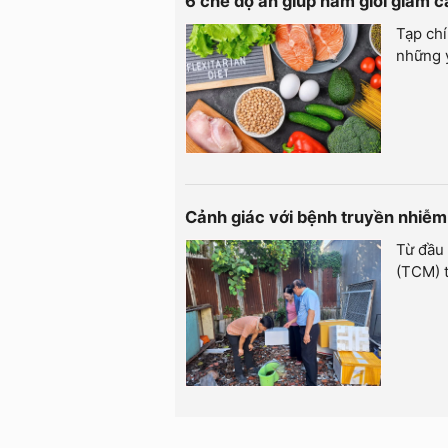
6 chế độ ăn giúp nam giới giảm c
Tạp chí
những y
Cảnh giác với bệnh truyền nhiễ
Từ đầu 
(TCM) t