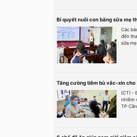
Bí quyết nuôi con bằng sữa mẹ 
Các bá
đến tha
sữa mẹ
Tăng cường tiêm bù vắc-xin cho 
(CT) -
nhiễm v
TP Cần 