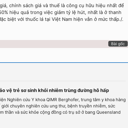
á, chính sách giá và thuế là công cụ hữu hiệu nhất để
50% hiệu quả trong việc giảm tỷ lệ hút, nhất là ở thanh
đặc biệt với thuốc lá tại Việt Nam hiện vẫn ở mức thấp./.
Bài gốc
ảo vệ trẻ sơ sinh khỏi nhiễm trùng đường hô hấp
iện Nghiên cứu Y khoa QIMR Berghofer, trung tâm y khoa hàng
 giới chuyên nghiên cứu ung thư, bệnh truyền nhiễm, sức
âm thần và sức khỏe cộng đồng có trụ sở ở bang Queensland