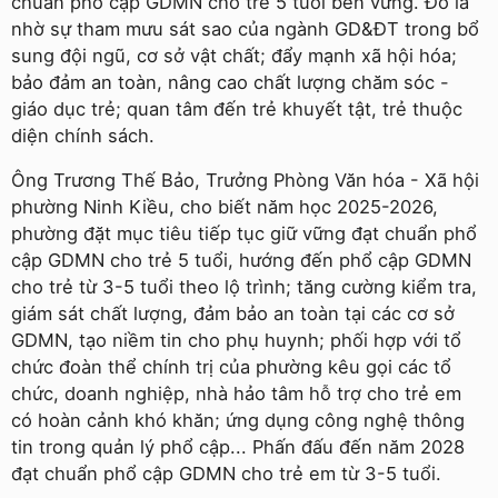
chuẩn phổ cập GDMN cho trẻ 5 tuổi bền vững. Đó là
nhờ sự tham mưu sát sao của ngành GD&ĐT trong bổ
sung đội ngũ, cơ sở vật chất; đẩy mạnh xã hội hóa;
bảo đảm an toàn, nâng cao chất lượng chăm sóc -
giáo dục trẻ; quan tâm đến trẻ khuyết tật, trẻ thuộc
diện chính sách.
Ông Trương Thế Bảo, Trưởng Phòng Văn hóa - Xã hội
phường Ninh Kiều, cho biết năm học 2025-2026,
phường đặt mục tiêu tiếp tục giữ vững đạt chuẩn phổ
cập GDMN cho trẻ 5 tuổi, hướng đến phổ cập GDMN
cho trẻ từ 3-5 tuổi theo lộ trình; tăng cường kiểm tra,
giám sát chất lượng, đảm bảo an toàn tại các cơ sở
GDMN, tạo niềm tin cho phụ huynh; phối hợp với tổ
chức đoàn thể chính trị của phường kêu gọi các tổ
chức, doanh nghiệp, nhà hảo tâm hỗ trợ cho trẻ em
có hoàn cảnh khó khăn; ứng dụng công nghệ thông
tin trong quản lý phổ cập... Phấn đấu đến năm 2028
đạt chuẩn phổ cập GDMN cho trẻ em từ 3-5 tuổi.