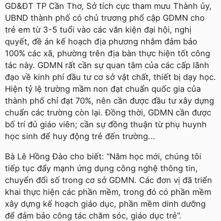
GD&ĐT TP Cần Thơ, Sở tích cực tham mưu Thành ủy,
UBND thành phố có chủ trương phổ cập GDMN cho
trẻ em từ 3-5 tuổi vào các văn kiện đại hội, nghị
quyết, đề án kế hoạch địa phương nhằm đảm bảo
100% các xã, phường trên địa bàn thực hiện tốt công
tác này. GDMN rất cần sự quan tâm của các cấp lãnh
đạo về kinh phí đầu tư cơ sở vật chất, thiết bị dạy học.
Hiện tỷ lệ trường mầm non đạt chuẩn quốc gia của
thành phố chỉ đạt 70%, nên cần được đầu tư xây dựng
chuẩn các trường còn lại. Đồng thời, GDMN cần được
bố trí đủ giáo viên; cần sự đồng thuận từ phụ huynh
học sinh để huy động trẻ đến trường...
Bà Lê Hồng Đào cho biết: “Năm học mới, chúng tôi
tiếp tục đẩy mạnh ứng dụng công nghệ thông tin,
chuyển đổi số trong cơ sở GDMN. Các đơn vị đã triển
khai thực hiện các phần mềm, trong đó có phần mềm
xây dựng kế hoạch giáo dục, phần mềm dinh dưỡng
để đảm bảo công tác chăm sóc, giáo dục trẻ”.