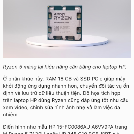
Ryzen 5 mang lại hiệu năng cân bằng cho laptop HP.
Ở phân khúc này, RAM 16 GB và SSD PCIe giúp máy
khởi động ứng dụng nhanh hơn, chuyển đổi tác vụ ổn
định và lưu trữ dữ liệu thuận tiện. Đồ họa tích hợp
trên laptop HP dùng Ryzen cũng đáp ứng tốt nhu cầu
xem video, chỉnh sửa hình ảnh nhẹ và làm việc đa
nhiệm.
Điển hình như mẫu HP 15-FC0086AU A6VV9PA trang
bị Ryzen 5 7430U hoặc HP 245 G10 BG5U8PT sử