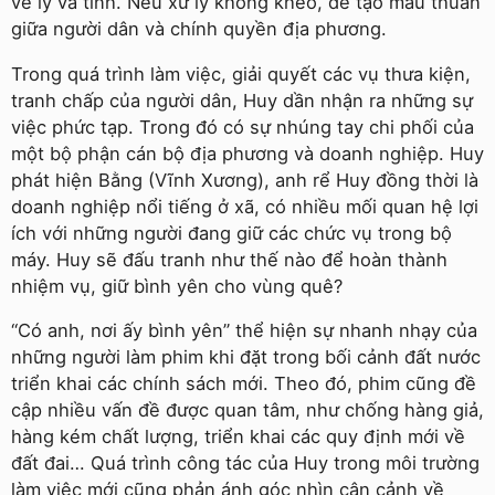
về lý và tình. Nếu xử lý không khéo, dễ tạo mâu thuẫn
giữa người dân và chính quyền địa phương.
Trong quá trình làm việc, giải quyết các vụ thưa kiện,
tranh chấp của người dân, Huy dần nhận ra những sự
việc phức tạp. Trong đó có sự nhúng tay chi phối của
một bộ phận cán bộ địa phương và doanh nghiệp. Huy
phát hiện Bằng (Vĩnh Xương), anh rể Huy đồng thời là
doanh nghiệp nổi tiếng ở xã, có nhiều mối quan hệ lợi
ích với những người đang giữ các chức vụ trong bộ
máy. Huy sẽ đấu tranh như thế nào để hoàn thành
nhiệm vụ, giữ bình yên cho vùng quê?
“Có anh, nơi ấy bình yên” thể hiện sự nhanh nhạy của
những người làm phim khi đặt trong bối cảnh đất nước
triển khai các chính sách mới. Theo đó, phim cũng đề
cập nhiều vấn đề được quan tâm, như chống hàng giả,
hàng kém chất lượng, triển khai các quy định mới về
đất đai… Quá trình công tác của Huy trong môi trường
làm việc mới cũng phản ánh góc nhìn cận cảnh về