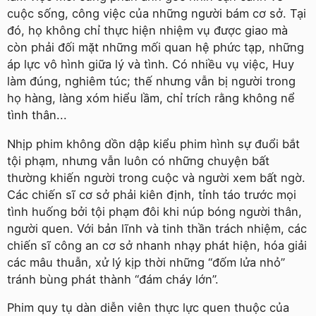
cuộc sống, công việc của những người bám cơ sở. Tại
đó, họ không chỉ thực hiện nhiệm vụ được giao mà
còn phải đối mặt những mối quan hệ phức tạp, những
áp lực vô hình giữa lý và tình. Có nhiều vụ việc, Huy
làm đúng, nghiêm túc; thế nhưng vẫn bị người trong
họ hàng, làng xóm hiểu lầm, chỉ trích rằng không nể
tình thân...
Nhịp phim không dồn dập kiểu phim hình sự đuổi bắt
tội phạm, nhưng vẫn luôn có những chuyện bất
thường khiến người trong cuộc và người xem bất ngờ.
Các chiến sĩ cơ sở phải kiên định, tỉnh táo trước mọi
tình huống bởi tội phạm đôi khi núp bóng người thân,
người quen. Với bản lĩnh và tinh thần trách nhiệm, các
chiến sĩ công an cơ sở nhanh nhạy phát hiện, hóa giải
các mâu thuẫn, xử lý kịp thời những “đốm lửa nhỏ”
tránh bùng phát thành “đám cháy lớn”.
Phim quy tụ dàn diễn viên thực lực quen thuộc của