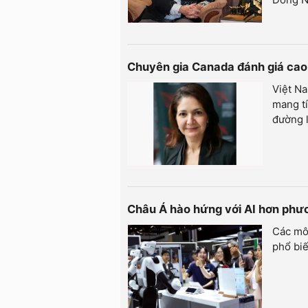
Chuyên gia Canada đánh giá cao 
Việt Na
mang tí
đường l
Châu Á hào hứng với AI hơn ph
Các mô
phổ biế