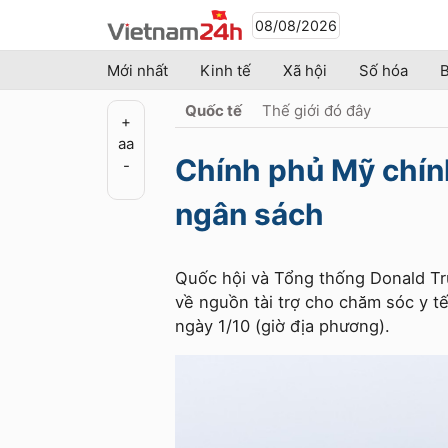
08/08/2026
Mới nhất
Kinh tế
Xã hội
Số hóa
B
Quốc tế
Thế giới đó đây
+
a
a
Chính phủ Mỹ chín
-
ngân sách
Quốc hội và Tổng thống Donald Tr
về nguồn tài trợ cho chăm sóc y t
ngày 1/10 (giờ địa phương).