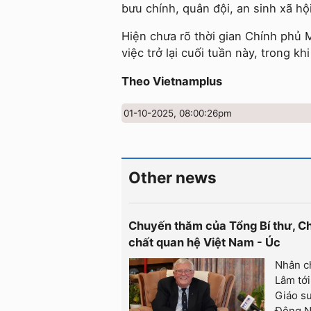
bưu chính, quân đội, an sinh xã hộ
Hiện chưa rõ thời gian Chính phủ 
việc trở lại cuối tuần này, trong kh
Theo Vietnamplus
01-10-2025, 08:00:26pm
Other news
Chuyến thăm của Tổng Bí thư, Chủ
chất quan hệ Việt Nam - Úc
Nhân c
Lâm tới
Giáo sư
Đông N