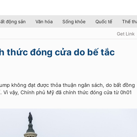
ất động sản
Văn hóa
Sống khỏe
Quốc tế
Thể th
Get Link
h thức đóng cửa do bế tắc
ump không đạt được thỏa thuận ngân sách, do bất đồng
ế. Vì vậy, Chính phủ Mỹ đã chính thức đóng cửa từ 0h01