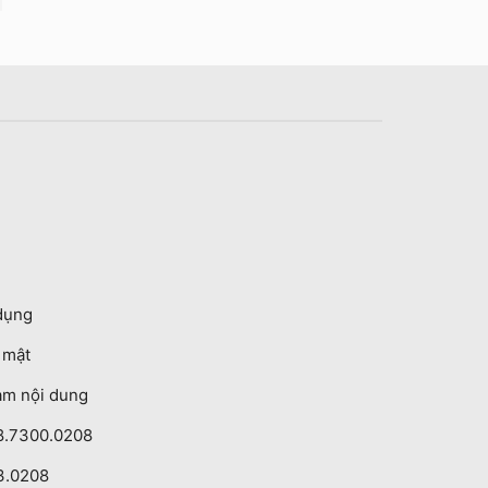
dụng
o mật
ạm nội dung
8.7300.0208
3.0208