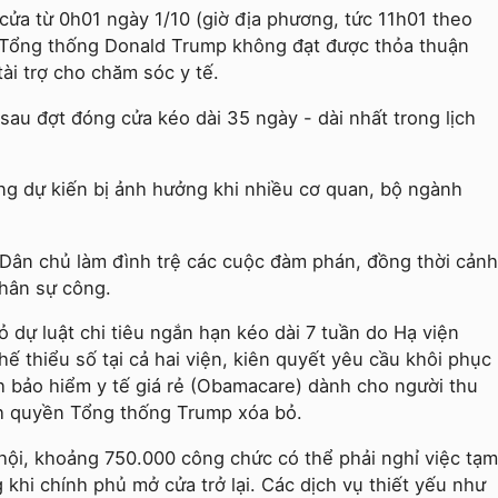
ửa từ 0h01 ngày 1/10 (giờ địa phương, tức 11h01 theo
à Tổng thống Donald Trump không đạt được thỏa thuận
ài trợ cho chăm sóc y tế.
 sau đợt đóng cửa kéo dài 35 ngày - dài nhất trong lịch
ng dự kiến bị ảnh hưởng khi nhiều cơ quan, bộ ngành
ân chủ làm đình trệ các cuộc đàm phán, đồng thời cảnh
nhân sự công.
 dự luật chi tiêu ngắn hạn kéo dài 7 tuần do Hạ viện
ế thiểu số tại cả hai viện, kiên quyết yêu cầu khôi phục
 bảo hiểm y tế giá rẻ (Obamacare) dành cho người thu
nh quyền Tổng thống Trump xóa bỏ.
i, khoảng 750.000 công chức có thể phải nghỉ việc tạm
g khi chính phủ mở cửa trở lại. Các dịch vụ thiết yếu như