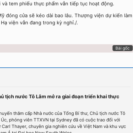
i và tem phiếu thực phẩm vẫn tiếp tục hoạt động.
Mỹ đóng cửa sẽ kéo dài bao lâu. Thượng viện dự kiến làm
i Hạ viện vẫn đang trong kỳ nghỉ./.
Bài gốc
 tịch nước Tô Lâm mở ra giai đoạn triển khai thực
huyến thăm cấp Nhà nước của Tổng Bí thư, Chủ tịch nước Tô
 Úc, phóng viên TTXVN tại Sydney đã có cuộc trao đổi với
 Carl Thayer, chuyên gia nghiên cứu về Việt Nam và khu vực
am Á tại Đại học New South Wales...