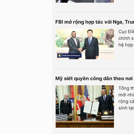
FBI mở rộng hợp tác với Nga, Tr
Cục Điề
chính s
hệ hợp 
Mỹ siết quyền công dân theo nơi 
Tổng t
mới nhằ
rộng c
sinh tại