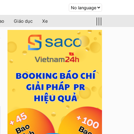
|||
ao
Giáo dục
Xe