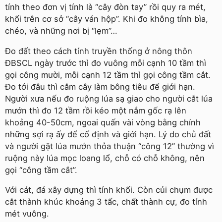
tính theo đơn vị tính là “cây đòn tay” rồi quy ra mét,
khối trên cơ sở “cây ván hộp”. Khi đo không tính bìa,
chéo, và những nơi bị “lẹm”…
Đo đất theo cách tính truyền thống ở nông thôn
ĐBSCL ngày trước thì đo vuông mỗi cạnh 10 tầm thì
gọi công mười, mỗi cạnh 12 tầm thì gọi công tầm cắt.
Đo tới đâu thì cắm cây làm bông tiêu để giới hạn.
Người xưa nếu đo ruộng lúa sạ giao cho người cắt lúa
mướn thì đo 12 tầm rồi kéo một nắm gốc rạ lên
khoảng 40-50cm, ngoai quấn vài vòng bằng chính
những sợi rạ ấy để cố định và giới hạn. Lý do chủ đất
và người gặt lúa mướn thỏa thuận “công 12” thường vì
ruộng này lúa mọc loang lổ, chỗ có chỗ không, nên
gọi “công tầm cắt”.
Với cát, đá xây dựng thì tính khối. Còn củi chụm được
cắt thành khúc khoảng 3 tấc, chất thành cự, đo tính
mét vuông.