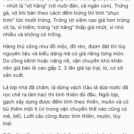
- nhứt là “vịt hãng” (vịt nuôi đàn, cả ngàn con). Trứng
gà, vịt khi bán theo cách đếm trứng thì tính “chục
trơn” tức mười trứng. Trứng vịt xiêm cao giá hơn trứng
vịt ta, vì hiếm; trứng “vịt hãng” thấp giá nhứt, vì nhỏ
nhiều và không có trống.
Hàng thủ công như đồ mộc, đồ rèn, đươn đát thì tùy
nguyên liệu và kiểu dáng mà có giá riêng từng món.
Do cồng kềnh hoặc nặng nề, vận chuyển khó khăn
nên giá bán lẻ cao gấp 2, 3 lần giá tại trại, lò, cơ sở
sản xuất.
Lá lợp nhà đã chằm, lá dừng vách (tàu lá dừa nước đã
rọc chẻ ra làm hai) thì tính thiên đủ đầu. Ngói lợp,
gạch xây dựng được đếm tính theo thiên, muôn và có
bù thêm một ít (vì trong vận chuyển thế nào cũng có
mẻ, bể). Lưỡi câu cũng được tính thiên, muôn, tùy
loại.