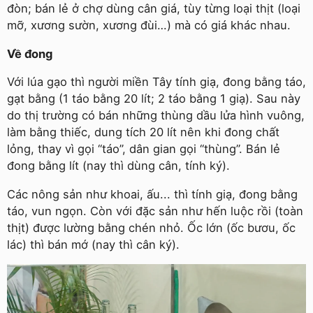
đòn; bán lẻ ở chợ dùng cân giá, tùy từng loại thịt (loại
mỡ, xương sườn, xương đùi…) mà có giá khác nhau.
Về đong
Với lúa gạo thì người miền Tây tính giạ, đong bằng táo,
gạt bằng (1 táo bằng 20 lít; 2 táo bằng 1 giạ). Sau này
do thị trường có bán những thùng dầu lửa hình vuông,
làm bằng thiếc, dung tích 20 lít nên khi đong chất
lỏng, thay vì gọi “táo”, dân gian gọi “thùng”. Bán lẻ
đong bằng lít (nay thì dùng cân, tính ký).
Các nông sản như khoai, ấu... thì tính giạ, đong bằng
táo, vun ngọn. Còn với đặc sản như hến luộc rồi (toàn
thịt) được lường bằng chén nhỏ. Ốc lớn (ốc bươu, ốc
lác) thì bán mớ (nay thì cân ký).