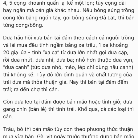
4, 5 cọng khoanh quấn lại kể một lọn; tùy cọng dài
hay ngắn mà bán giá khác nhau. Nếu bông súng trồng
cọng lớn bằng ngón tay, gọi bông súng Đà Lạt, thì bán
từng cọng/bông.
Dưa hấu hồi xưa bán tại đám theo cách cả người trồng
và lái mua đều tính ngầm bằng xe trâu, 1 xe khoảng
20 giạ lúa - tính “xa cạ” từ dưa lớn nhất gọi dưa cặp,
rồi dưa nhứt, dưa nhì, dưa ba; nhỏ hơn thuộc dưa vụn,
“dưa canh” (tức dưa nhỏ, méo, lép chỉ dùng nấu canh)
thì không kể. Tùy độ lớn bình quân và chất lượng của
trái dưa mà thỏa thuận giá. Nay thì bán tại đám đếm
trái; ra đến chợ thì cân.
Còn dưa leo tại đám được bán mão hoặc tính giỏ; dưa
gang chín (bán lẻ) thì tính trái. Khổ qua, cà các loại thì
cân.
Trâu, bò thì bán mão tùy con theo phương thức thuận
mua vừa bán. Gà, vịt ngày trước thường được bán mão