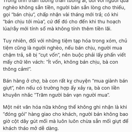
Trong tinh thần tương thân tương ái, đối với người quá
nghèo không sẵn tiền, người bán sẵn lòng cho thiếu,
gọi “bán chịu”, chấp nhận vài tháng mới trả; có khi
“bán chịu tới mùa”, cứ để đó cho đến khi thu hoạch
lúa/rẫy mới tính sổ mà không tính thêm tiền lãi.
Tuy nhiên, đối với những tiệm tạp hóa trong xóm, chủ
tiệm cũng là người nghèo, nếu bán chịu, người mua
chậm trả, sẽ bị “cụt vốn”, nên buộc phải lấy phấn viết
mấy chữ lên vách: “Ít vốn, không bán chịu, bà con
thông cảm!”.
Bán hàng ở chợ, bà con rất kỵ chuyện “mua giành bán
giựt”, nên nếu có trường hợp ấy xảy ra, bà con liền
khuyên nhắc “Trăm người bán vạn người mua”.
Một nét văn hóa nữa không thể không ghi nhận là khi
“đóng gói” hàng giao cho khách, người bán không bao
giờ cột dây gút mối mà luôn luôn chừa sẵn mối giựt để
khách tháo mở dễ dàng.