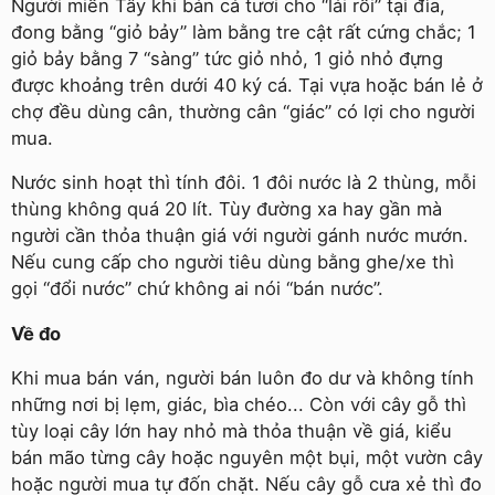
Người miền Tây khi bán cá tươi cho “lái rổi” tại đìa,
đong bằng “giỏ bảy” làm bằng tre cật rất cứng chắc; 1
giỏ bảy bằng 7 “sàng” tức giỏ nhỏ, 1 giỏ nhỏ đựng
được khoảng trên dưới 40 ký cá. Tại vựa hoặc bán lẻ ở
chợ đều dùng cân, thường cân “giác” có lợi cho người
mua.
Nước sinh hoạt thì tính đôi. 1 đôi nước là 2 thùng, mỗi
thùng không quá 20 lít. Tùy đường xa hay gần mà
người cần thỏa thuận giá với người gánh nước mướn.
Nếu cung cấp cho người tiêu dùng bằng ghe/xe thì
gọi “đổi nước” chứ không ai nói “bán nước”.
Về đo
Khi mua bán ván, người bán luôn đo dư và không tính
những nơi bị lẹm, giác, bìa chéo... Còn với cây gỗ thì
tùy loại cây lớn hay nhỏ mà thỏa thuận về giá, kiểu
bán mão từng cây hoặc nguyên một bụi, một vườn cây
hoặc người mua tự đốn chặt. Nếu cây gỗ cưa xẻ thì đo