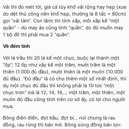
Vải thì đo mét tới, giá cả tùy khổ vải rộng hay hẹp (xưa
do dệt thủ công nên khổ hẹp, thường là 8 tấc = 80cm)
gọi “vải tám”. Còn lãnh thì tính xấp, mỗi xấp kể “một
quần” - dù may áo cũng tính “quần”, do đó muốn may
1 bộ đồ thì phải mua 2 “quần”.
Về đếm tính
Với lá trầu thì 20 lá kể một chục, buộc lại thành một
“ốp”; 12 ốp như vậy kể một trăm, mười trăm là một
thiên (1.000 đủ đầu), mười thiên là một muôn (10.000
đủ đầu). “Đủ đầu” là có cho thêm một số nhất định, thí
dụ một chục đủ đầu thì không phải là 10 tức “một
chục trơn” mà là 12, 14, 16…; một trăm, một thiên, một
muôn đủ đầu cũng tính trên cơ sở ấy, có lợi cho người
mua.
Bông điên điển, đọt bầu, đọt bí… nói chung là rau
đồng, rau rừng thì bán mớ. Bông súng đồng bán lọn: