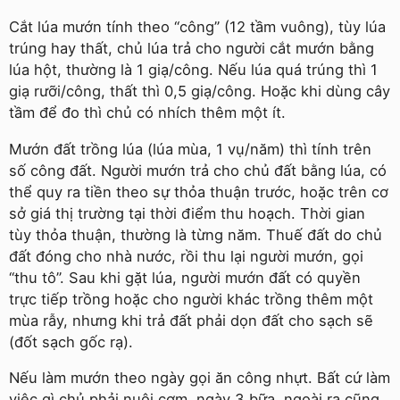
Cắt lúa mướn tính theo “công” (12 tầm vuông), tùy lúa
trúng hay thất, chủ lúa trả cho người cắt mướn bằng
lúa hột, thường là 1 giạ/công. Nếu lúa quá trúng thì 1
giạ rưỡi/công, thất thì 0,5 giạ/công. Hoặc khi dùng cây
tầm để đo thì chủ có nhích thêm một ít.
Mướn đất trồng lúa (lúa mùa, 1 vụ/năm) thì tính trên
số công đất. Người mướn trả cho chủ đất bằng lúa, có
thể quy ra tiền theo sự thỏa thuận trước, hoặc trên cơ
sở giá thị trường tại thời điểm thu hoạch. Thời gian
tùy thỏa thuận, thường là từng năm. Thuế đất do chủ
đất đóng cho nhà nước, rồi thu lại người mướn, gọi
“thu tô”. Sau khi gặt lúa, người mướn đất có quyền
trực tiếp trồng hoặc cho người khác trồng thêm một
mùa rẫy, nhưng khi trả đất phải dọn đất cho sạch sẽ
(đốt sạch gốc rạ).
Nếu làm mướn theo ngày gọi ăn công nhựt. Bất cứ làm
việc gì chủ phải nuôi cơm, ngày 3 bữa, ngoài ra cũng