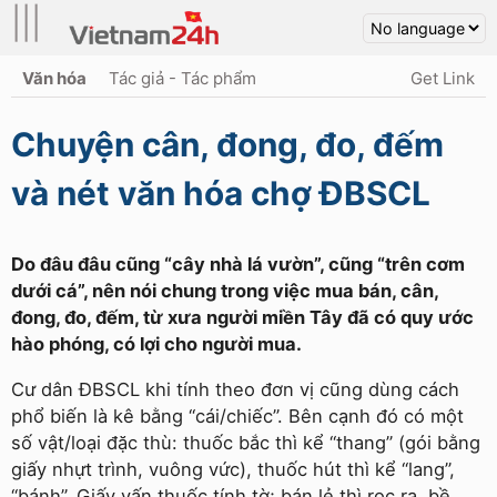
|||
Văn hóa
Tác giả - Tác phẩm
Get Link
Chuyện cân, đong, đo, đếm
và nét văn hóa chợ ĐBSCL
Do đâu đâu cũng “cây nhà lá vườn”, cũng “trên cơm
dưới cá”, nên nói chung trong việc mua bán, cân,
đong, đo, đếm, từ xưa người miền Tây đã có quy ước
hào phóng, có lợi cho người mua.
Cư dân ĐBSCL khi tính theo đơn vị cũng dùng cách
phổ biến là kê bằng “cái/chiếc”. Bên cạnh đó có một
số vật/loại đặc thù: thuốc bắc thì kể “thang” (gói bằng
giấy nhựt trình, vuông vức), thuốc hút thì kể “lang”,
“bánh”. Giấy vấn thuốc tính tờ; bán lẻ thì rọc ra, bề