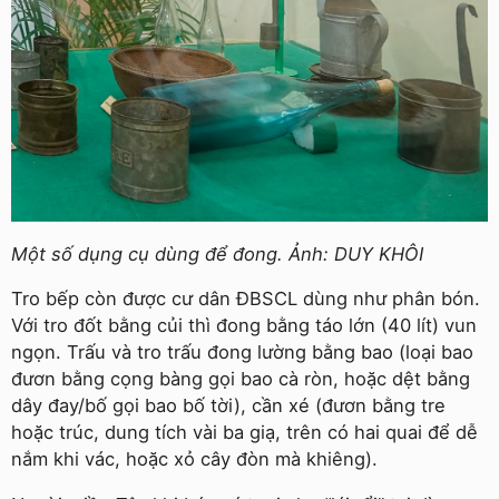
Một số dụng cụ dùng để đong. Ảnh: DUY KHÔI
Tro bếp còn được cư dân ĐBSCL dùng như phân bón.
Với tro đốt bằng củi thì đong bằng táo lớn (40 lít) vun
ngọn. Trấu và tro trấu đong lường bằng bao (loại bao
đươn bằng cọng bàng gọi bao cà ròn, hoặc dệt bằng
dây đay/bố gọi bao bố tời), cần xé (đươn bằng tre
hoặc trúc, dung tích vài ba giạ, trên có hai quai để dễ
nắm khi vác, hoặc xỏ cây đòn mà khiêng).