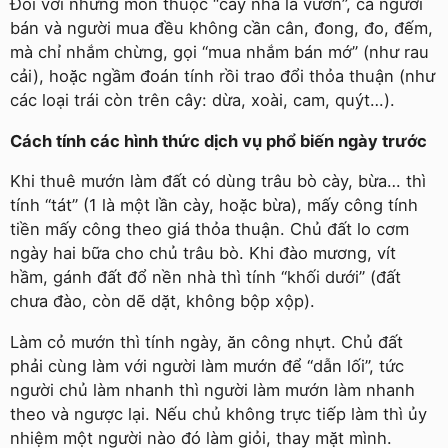
Đối với những món thuộc “cây nhà lá vườn”, cả người
bán và người mua đều không cần cân, đong, đo, đếm,
mà chỉ nhắm chừng, gọi “mua nhắm bán mớ” (như rau
cải), hoặc ngầm đoán tính rồi trao đổi thỏa thuận (như
các loại trái còn trên cây: dừa, xoài, cam, quýt…).
Cách tính các hình thức dịch vụ phổ biến ngày trước
Khi thuê mướn làm đất có dùng trâu bò cày, bừa… thì
tính “tát” (1 là một lần cày, hoặc bừa), mấy công tính
tiền mấy công theo giá thỏa thuận. Chủ đất lo cơm
ngày hai bữa cho chủ trâu bò. Khi đào mương, vít
hầm, gánh đất đổ nền nhà thì tính “khối dưới” (đất
chưa đào, còn dẽ dặt, không bộp xộp).
Làm cỏ mướn thì tính ngày, ăn công nhựt. Chủ đất
phải cùng làm với người làm mướn để “dẫn lối”, tức
người chủ làm nhanh thì người làm mướn làm nhanh
theo và ngược lại. Nếu chủ không trực tiếp làm thì ủy
nhiệm một người nào đó làm giỏi, thay mặt mình.