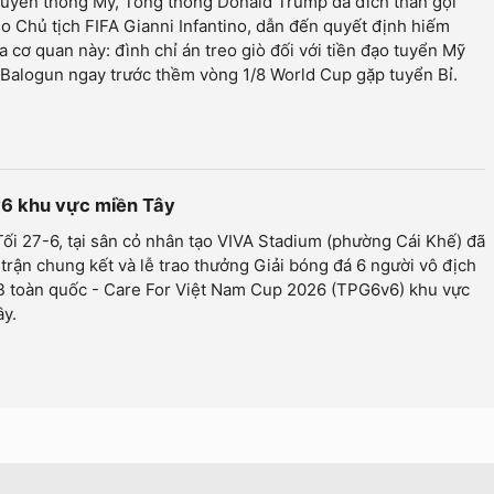
ruyền thông Mỹ, Tổng thống Donald Trump đã đích thân gọi
o Chủ tịch FIFA Gianni Infantino, dẫn đến quyết định hiếm
a cơ quan này: đình chỉ án treo giò đối với tiền đạo tuyển Mỹ
 Balogun ngay trước thềm vòng 1/8 World Cup gặp tuyển Bỉ.
v6 khu vực miền Tây
Tối 27-6, tại sân cỏ nhân tạo VIVA Stadium (phường Cái Khế) đã
 trận chung kết và lễ trao thưởng Giải bóng đá 6 người vô địch
B toàn quốc - Care For Việt Nam Cup 2026 (TPG6v6) khu vực
ây.