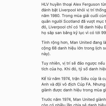
HLV huyền thoại Alex Ferguson từn
đánh bật Liverpool khỏi vị trí thố
năm 1980. Trong mùa giải cuối cù
quân người Scotland đã vượt mục t
đó, Liverpool chỉ có 18 danh hiệu
họ sắp san bằng kỷ lục vì có tới 
Tính rộng hơn, Man United đang là
cộng 68 danh hiệu lớn trong lịch 
này).
Tuy nhiên, vị trí sẽ đảo ngược nế
tích của họ. Khi đó, tỷ số danh hi
Kể từ năm 1974, trận Siêu cúp là 
Anh và đội vô địch Cúp FA. Nhưng t
giành được danh hiệu trong mùa gi
Trước năm 1974, Man United giành 7
còn có nhiều lần chia sẻ danh hiệu