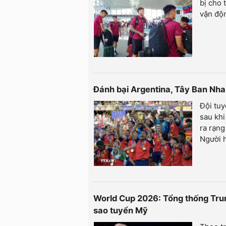
bị cho 
vận độ
Đánh bại Argentina, Tây Ban Nha
Đội tu
sau khi
ra rạng
Người 
World Cup 2026: Tổng thống Trum
sao tuyển Mỹ