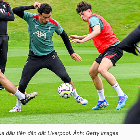
ùa đầu tiên dẫn dắt Liverpool. Ảnh: Getty Images