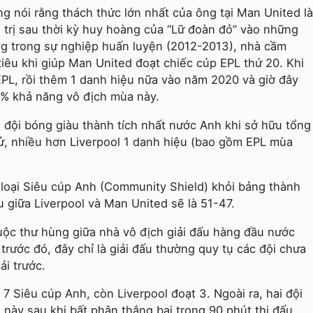
g nói rằng thách thức lớn nhất của ông tại Man United là
ng trị sau thời kỳ huy hoàng của “Lữ đoàn đỏ” vào những
ng trong sự nghiệp huấn luyện (2012-2013), nhà cầm
iêu khi giúp Man United đoạt chiếc cúp EPL thứ 20. Khi
 EPL, rồi thêm 1 danh hiệu nữa vào năm 2020 và giờ đây
99% khả năng vô địch mùa này.
 đội bóng giàu thành tích nhất nước Anh khi sở hữu tổng
sử, nhiều hơn Liverpool 1 danh hiệu (bao gồm EPL mùa
u loại Siêu cúp Anh (Community Shield) khỏi bảng thành
ệu giữa Liverpool và Man United sẽ là 51-47.
cuộc thư hùng giữa nhà vô địch giải đấu hàng đầu nước
rước đó, đây chỉ là giải đấu thường quy tụ các đội chưa
ải trước.
 Siêu cúp Anh, còn Liverpool đoạt 3. Ngoài ra, hai đội
 này sau khi bất phân thắng bại trong 90 phút thi đấu.