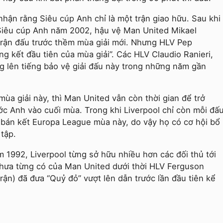
nhận rằng Siêu cúp Anh chỉ là một trận giao hữu. Sau khi
 Siêu cúp Anh năm 2002, hậu vệ Man United Mikael
 trận đấu trước thềm mùa giải mới. Nhưng HLV Pep
ng kết đầu tiên của mùa giải”. Các HLV Claudio Ranieri,
g lên tiếng bảo vệ giải đấu này trong những năm gần
mùa giải này, thì Man United vẫn còn thời gian để trở
ớc Anh vào cuối mùa. Trong khi Liverpool chỉ còn mỗi đấ
 bán kết Europa League mùa này, do vậy họ có cơ hội bổ
tập.
 1992, Liverpool từng sở hữu nhiều hơn các đối thủ tới
hưa từng có của Man United dưới thời HLV Ferguson
rận) đã đưa “Quỷ đỏ” vượt lên dẫn trước lần đầu tiên kể