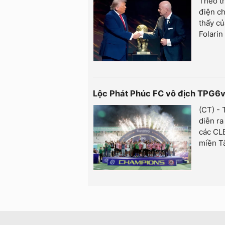
Theo t
điện ch
thấy củ
Folarin
Lộc Phát Phúc FC vô địch TPG6
(CT) - 
diễn ra
các CL
miền T