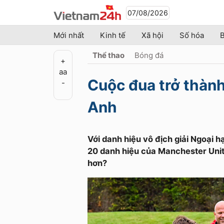
07/08/2026
Mới nhất
Kinh tế
Xã hội
Số hóa
B
Thể thao
Bóng đá
+
a
a
Cuộc đua trở thành
-
Anh
Với danh hiệu vô địch giải Ngoại 
20 danh hiệu của Manchester Unite
hơn?