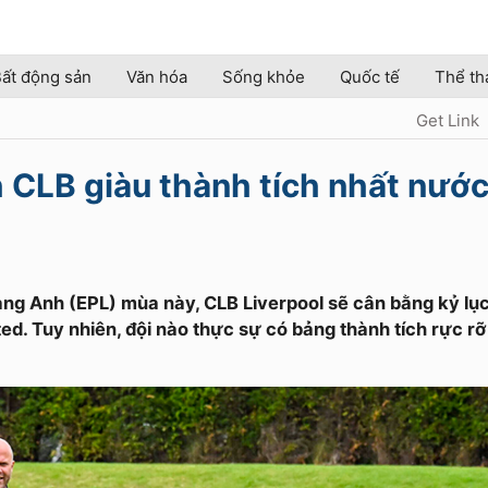
ất động sản
Văn hóa
Sống khỏe
Quốc tế
Thể th
Get Link
 CLB giàu thành tích nhất nướ
hạng Anh (EPL) mùa này, CLB Liverpool sẽ cân bằng kỷ lụ
d. Tuy nhiên, đội nào thực sự có bảng thành tích rực rỡ