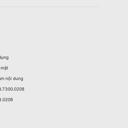
dụng
o mật
ạm nội dung
8.7300.0208
3.0208