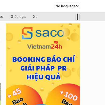
|||
ao
Giáo dục
Xe
c
c