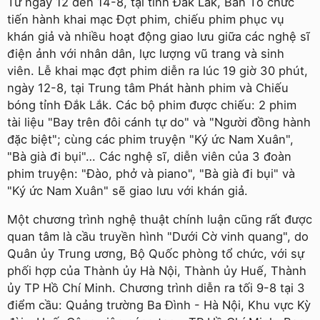
Từ ngày 12 đến 14-8, tại tỉnh Ðắk Lắk, Ban Tổ chức
tiến hành khai mạc Ðợt phim, chiếu phim phục vụ
khán giả và nhiều hoạt động giao lưu giữa các nghệ sĩ
điện ảnh với nhân dân, lực lượng vũ trang và sinh
viên. Lễ khai mạc đợt phim diễn ra lúc 19 giờ 30 phút,
ngày 12-8, tại Trung tâm Phát hành phim và Chiếu
bóng tỉnh Ðắk Lắk. Các bộ phim được chiếu: 2 phim
tài liệu "Bay trên đôi cánh tự do" và "Người đồng hành
đặc biệt"; cùng các phim truyện "Ký ức Nam Xuân",
"Bà già đi bụi"… Các nghệ sĩ, diễn viên của 3 đoàn
phim truyện: "Ðào, phở và piano", "Bà già đi bụi" và
"Ký ức Nam Xuân" sẽ giao lưu với khán giả.
Một chương trình nghệ thuật chính luận cũng rất được
quan tâm là cầu truyền hình "Dưới Cờ vinh quang", do
Quân ủy Trung ương, Bộ Quốc phòng tổ chức, với sự
phối hợp của Thành ủy Hà Nội, Thành ủy Huế, Thành
ủy TP Hồ Chí Minh. Chương trình diễn ra tối 9-8 tại 3
điểm cầu: Quảng trường Ba Ðình - Hà Nội, Khu vực Kỳ