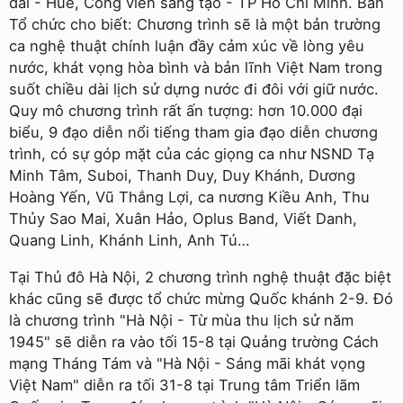
đài - Huế, Công viên sáng tạo - TP Hồ Chí Minh. Ban
Tổ chức cho biết: Chương trình sẽ là một bản trường
ca nghệ thuật chính luận đầy cảm xúc về lòng yêu
nước, khát vọng hòa bình và bản lĩnh Việt Nam trong
suốt chiều dài lịch sử dựng nước đi đôi với giữ nước.
Quy mô chương trình rất ấn tượng: hơn 10.000 đại
biểu, 9 đạo diễn nổi tiếng tham gia đạo diễn chương
trình, có sự góp mặt của các giọng ca như NSND Tạ
Minh Tâm, Suboi, Thanh Duy, Duy Khánh, Dương
Hoàng Yến, Vũ Thắng Lợi, ca nương Kiều Anh, Thu
Thủy Sao Mai, Xuân Hảo, Oplus Band, Viết Danh,
Quang Linh, Khánh Linh, Anh Tú…
Tại Thủ đô Hà Nội, 2 chương trình nghệ thuật đặc biệt
khác cũng sẽ được tổ chức mừng Quốc khánh 2-9. Ðó
là chương trình "Hà Nội - Từ mùa thu lịch sử năm
1945" sẽ diễn ra vào tối 15-8 tại Quảng trường Cách
mạng Tháng Tám và "Hà Nội - Sáng mãi khát vọng
Việt Nam" diễn ra tối 31-8 tại Trung tâm Triển lãm