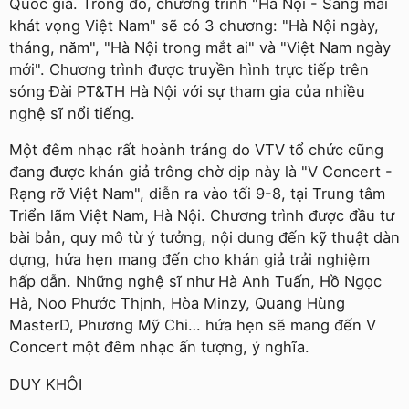
Quốc gia. Trong đó, chương trình "Hà Nội - Sáng mãi
khát vọng Việt Nam" sẽ có 3 chương: "Hà Nội ngày,
tháng, năm", "Hà Nội trong mắt ai" và "Việt Nam ngày
mới". Chương trình được truyền hình trực tiếp trên
sóng Ðài PT&TH Hà Nội với sự tham gia của nhiều
nghệ sĩ nổi tiếng.
Một đêm nhạc rất hoành tráng do VTV tổ chức cũng
đang được khán giả trông chờ dịp này là "V Concert -
Rạng rỡ Việt Nam", diễn ra vào tối 9-8, tại Trung tâm
Triển lãm Việt Nam, Hà Nội. Chương trình được đầu tư
bài bản, quy mô từ ý tưởng, nội dung đến kỹ thuật dàn
dựng, hứa hẹn mang đến cho khán giả trải nghiệm
hấp dẫn. Những nghệ sĩ như Hà Anh Tuấn, Hồ Ngọc
Hà, Noo Phước Thịnh, Hòa Minzy, Quang Hùng
MasterD, Phương Mỹ Chi… hứa hẹn sẽ mang đến V
Concert một đêm nhạc ấn tượng, ý nghĩa.
DUY KHÔI