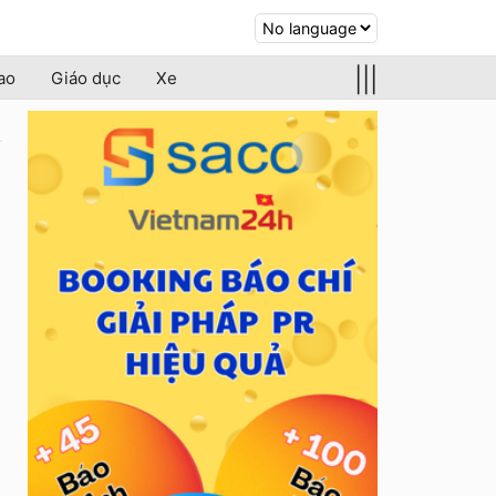
|||
ao
Giáo dục
Xe