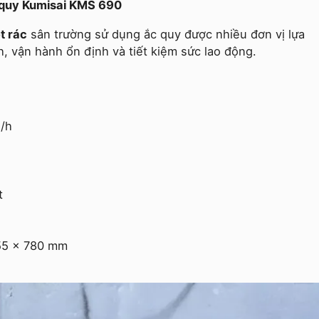
c quy Kumisai KMS 690
t rác
sân trường sử dụng ắc quy được nhiều đơn vị lựa
 vận hành ổn định và tiết kiệm sức lao động.
/h
t
955 x 780 mm