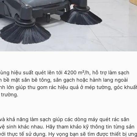
ng hiệu suất quét lên tới 4200 m²/h, hỗ trợ làm sạch
ên bề mặt sân bê tông, sân gạch hoặc hành lang ngoài
ính lớn giúp thu gom rác hiệu quả ở mép tường, góc khuấ
 trường.
 và khả năng làm sạch giúp các dòng máy quét rác sân
vệ sinh khác nhau. Hãy tham khảo kỹ thông tin từng sản
i thực tế sử dụng. Hy vọng bạn sẽ tìm được thiết bị ưn