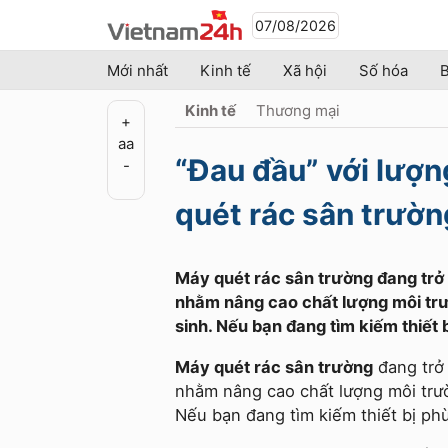
07/08/2026
Mới nhất
Kinh tế
Xã hội
Số hóa
B
Kinh tế
Thương mại
+
a
a
“Đau đầu” với lượn
-
quét rác sân trườ
Máy quét rác sân trường đang trở 
nhằm nâng cao chất lượng môi trư
sinh. Nếu bạn đang tìm kiếm thiết
Máy quét rác sân trường
đang trở 
nhằm nâng cao chất lượng môi trườ
Nếu bạn đang tìm kiếm thiết bị ph