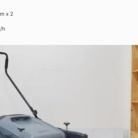
mm x 2
/h