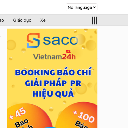
|||
ao
Giáo dục
Xe