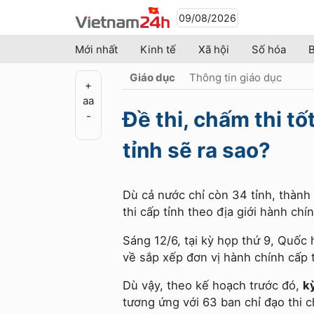
09/08/2026
Mới nhất
Kinh tế
Xã hội
Số hóa
B
Giáo dục
Thông tin giáo dục
+
a
a
Đề thi, chấm thi t
-
tỉnh sẽ ra sao?
Dù cả nước chỉ còn 34 tỉnh, thành
thi cấp tỉnh theo địa giới hành chí
Sáng 12/6, tại kỳ họp thứ 9, Quốc
về sắp xếp đơn vị hành chính cấp 
Dù vậy, theo kế hoạch trước đó,
k
tương ứng với 63 ban chỉ đạo thi ch