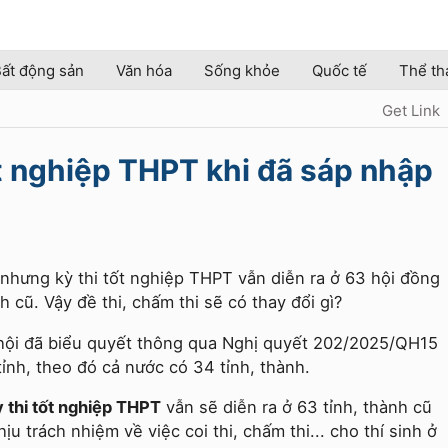
ất động sản
Văn hóa
Sống khỏe
Quốc tế
Thể th
Get Link
ốt nghiệp THPT khi đã sáp nhập
 nhưng kỳ thi tốt nghiệp THPT vẫn diễn ra ở 63 hội đồng
nh cũ. Vậy đề thi, chấm thi sẽ có thay đổi gì?
 hội đã biểu quyết thông qua Nghị quyết 202/2025/QH15
tỉnh, theo đó cả nước có 34 tỉnh, thành.
ỳ thi tốt nghiệp THPT
vẫn sẽ diễn ra ở 63 tỉnh, thành cũ
ịu trách nhiệm về việc coi thi, chấm thi... cho thí sinh ở