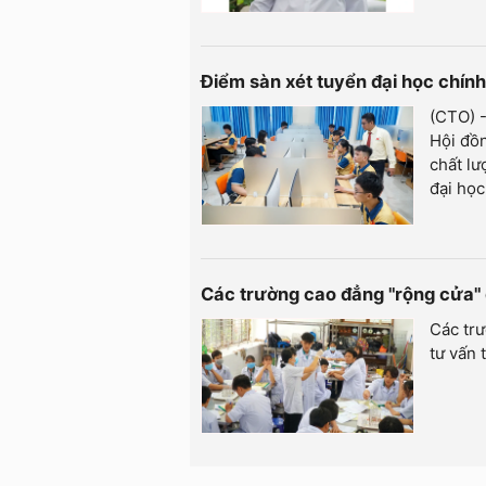
Điểm sàn xét tuyển đại học chí
(CTO) -
Hội đồ
chất lư
đại họ
Các trường cao đẳng "rộng cửa" 
Các trư
tư vấn 