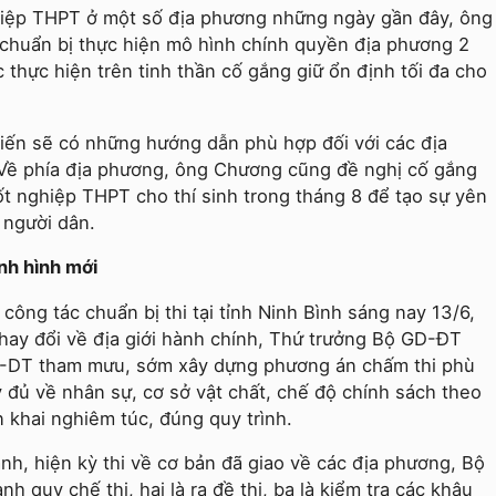
ghiệp THPT ở một số địa phương những ngày gần đây, ông
 chuẩn bị thực hiện mô hình chính quyền địa phương 2
thực hiện trên tinh thần cố gắng giữ ổn định tối đa cho
ến sẽ có những hướng dẫn phù hợp đối với các địa
. Về phía địa phương, ông Chương cũng đề nghị cố gắng
ốt nghiệp THPT cho thí sinh trong tháng 8 để tạo sự yên
à người dân.
nh hình mới
công tác chuẩn bị thi tại tỉnh Ninh Bình sáng nay 13/6,
 thay đổi về địa giới hành chính, Thứ trưởng Bộ GD-ĐT
-DT tham mưu, sớm xây dựng phương án chấm thi phù
y đủ về nhân sự, cơ sở vật chất, chế độ chính sách theo
n khai nghiêm túc, đúng quy trình.
, hiện kỳ thi về cơ bản đã giao về các địa phương, Bộ
 quy chế thi, hai là ra đề thi, ba là kiểm tra các khâu