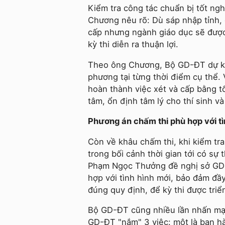
Kiểm tra công tác chuẩn bị tốt n
Chương nêu rõ: Dù sáp nhập tỉnh,
cấp nhưng ngành giáo dục sẽ được 
kỳ thi diễn ra thuận lợi.
Theo ông Chương, Bộ GD-ĐT dự ki
phương tại từng thời điểm cụ thể
hoàn thành việc xét và cấp bằng t
tâm, ổn định tâm lý cho thí sinh v
Phương án chấm thi phù hợp với tì
Còn về khâu chấm thi, khi kiểm tra 
trong bối cảnh thời gian tới có sự
Phạm Ngọc Thưởng đề nghị sở GD
hợp với tình hình mới, bảo đảm đầ
đúng quy định, để kỳ thi được triể
Bộ GD-ĐT cũng nhiều lần nhấn mạnh
GD-ĐT "nắm" 3 việc: một là ban hành