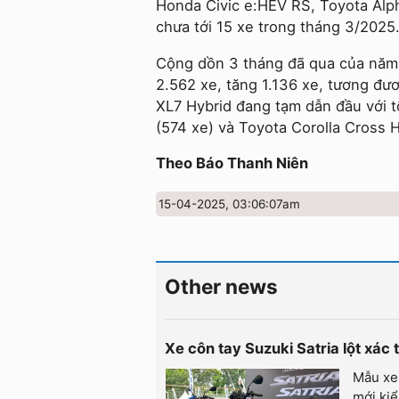
Honda Civic e:HEV RS, Toyota Alp
chưa tới 15 xe trong tháng 3/2025
Cộng dồn 3 tháng đã qua của năm 
2.562 xe, tăng 1.136 xe, tương đư
XL7 Hybrid đang tạm dẫn đầu với 
(574 xe) và Toyota Corolla Cross H
Theo Báo Thanh Niên
15-04-2025, 03:06:07am
Other news
Xe côn tay Suzuki Satria lột xác
Mẫu xe 
mới kiể