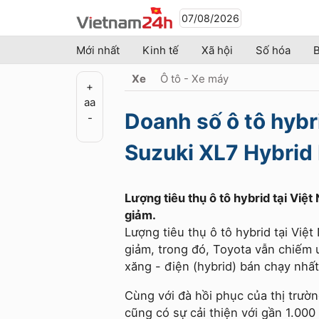
07/08/2026
Mới nhất
Kinh tế
Xã hội
Số hóa
B
Xe
Ô tô - Xe máy
+
a
a
Doanh số ô tô hybr
-
Suzuki XL7 Hybrid
Lượng tiêu thụ ô tô hybrid tại Việt
giảm.
Lượng tiêu thụ ô tô hybrid tại Việt
giảm, trong đó, Toyota vẫn chiếm ư
xăng - điện (hybrid) bán chạy nhấ
Cùng với đà hồi phục của thị trườ
cũng có sự cải thiện với gần 1.00