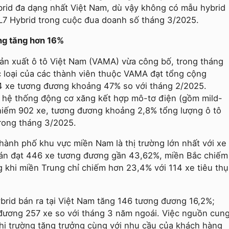
brid đa dạng nhất Việt Nam, dù vậy không có mẫu hybrid
L7 Hybrid trong cuộc đua doanh số tháng 3/2025.
ờng tăng hơn 16%
sản xuất ô tô Việt Nam (VAMA) vừa công bố, trong tháng
 loại của các thành viên thuộc VAMA đạt tổng cộng
144 xe tương đương khoảng 47% so với tháng 2/2025.
g hệ thống động cơ xăng kết hợp mô-tơ điện (gồm mild-
 chiếm 902 xe, tương đương khoảng 2,8% tổng lượng ô tô
 trong tháng 3/2025.
h thành phố khu vực miền Nam là thị trường lớn nhất với xe
 bán đạt 446 xe tương đương gần 43,62%, miền Bắc chiếm
 khi miền Trung chỉ chiếm hơn 23,4% với 114 xe tiêu thụ
ybrid bán ra tại Việt Nam tăng 146 tương đương 16,2%;
đương 257 xe so với tháng 3 năm ngoái. Việc nguồn cun
 thị trường tăng trưởng cùng với nhu cầu của khách hàng