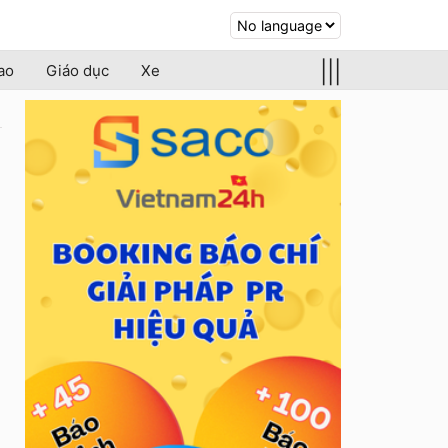
|||
ao
Giáo dục
Xe