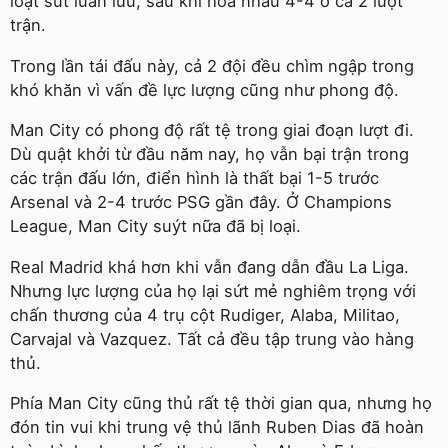
loạt sút luân lưu, sau khi hòa nhau 4-4 ở cả 2 lượt
trận.
Trong lần tái đấu này, cả 2 đội đều chìm ngập trong
khó khăn vì vấn đề lực lượng cũng như phong độ.
Man City có phong độ rất tệ trong giai đoạn lượt đi.
Dù quật khởi từ đầu năm nay, họ vẫn bại trận trong
các trận đấu lớn, điển hình là thất bại 1-5 trước
Arsenal và 2-4 trước PSG gần đây. Ở Champions
League, Man City suýt nữa đã bị loại.
Real Madrid khá hơn khi vẫn đang dẫn đầu La Liga.
Nhưng lực lượng của họ lại sứt mẻ nghiêm trọng với
chấn thương của 4 trụ cột Rudiger, Alaba, Militao,
Carvajal và Vazquez. Tất cả đều tập trung vào hàng
thủ.
Phía Man City cũng thủ rất tệ thời gian qua, nhưng họ
đón tin vui khi trung vệ thủ lãnh Ruben Dias đã hoàn