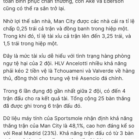
toàn bình phục chấn thương, còn Ake và Ederson
cũng có thể ra sân trở lại.
Nhờ lợi thế sân nhà, Man City được các nhà cái ra tỉ lệ
chấp 0,25 trái cả trận và đồng banh trong hiệp một.
Trong khi đó, tỉ lệ tài xỉu cả trận lên đến 3,25 trái, và
1,5 trái trong hiệp một.
Đây là mức tài xỉu dễ hiểu với tình trạng hàng phòng
ngự tệ hại của 2 đội. HLV Ancelotti nhiều khả năng
phải kéo 2 tiền vệ là Tchouameni và Valverde về hàng
thủ, đồng thời cho trung vệ trẻ Asencio đá chính.
Trong 6 lần đụng độ gần nhất giữa 2 đội, có đến 4
trận đấu cho ra kết quả tài. Tổng cộng 25 bàn thắng
đã được ghi trong 6 trận đấu đó.
Dữ liệu máy tính của Sportsmole nhận định khả năng
thắng trận của Man City là 48,1%, cao hơn đáng kể so
với Real Madrid (23%). Khả năng trận đấu có từ 3 bàn