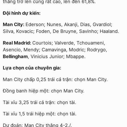
thắng trở lên cũng rất cao, lên đến 61,8%.
Đội hình dự kiến:
Man City:
Ederson; Nunes, Akanji, Dias, Gvardiol;
Silva, Kovacic; Foden, De Bruyne, Savinho; Haaland.
Real Madrid:
Courtois; Valverde, Tchouameni,
Asencio, Mendy; Camavinga, Modric; Rodrygo,
Bellingham
, Vinicius Junior; Mbappe.
Lựa chọn của chuyên gia:
Man City chấp 0,25 trái cả trận: chọn Man City.
Đồng banh hiệp một: chọn Man City.
Tài xỉu 3,25 trái cả trận: chọn tài.
Tài xỉu 1,5 trái hiệp một: chọn tài.
Dự đoán: Man City thắng 4-2./.