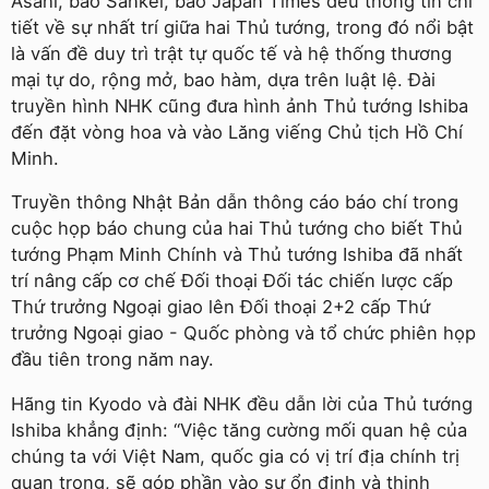
Asahi, báo Sankei, báo Japan Times đều thông tin chi
tiết về sự nhất trí giữa hai Thủ tướng, trong đó nổi bật
là vấn đề duy trì trật tự quốc tế và hệ thống thương
mại tự do, rộng mở, bao hàm, dựa trên luật lệ. Đài
truyền hình NHK cũng đưa hình ảnh Thủ tướng Ishiba
đến đặt vòng hoa và vào Lăng viếng Chủ tịch Hồ Chí
Minh.
Truyền thông Nhật Bản dẫn thông cáo báo chí trong
cuộc họp báo chung của hai Thủ tướng cho biết Thủ
tướng Phạm Minh Chính và Thủ tướng Ishiba đã nhất
trí nâng cấp cơ chế Đối thoại Đối tác chiến lược cấp
Thứ trưởng Ngoại giao lên Đối thoại 2+2 cấp Thứ
trưởng Ngoại giao - Quốc phòng và tổ chức phiên họp
đầu tiên trong năm nay.
Hãng tin Kyodo và đài NHK đều dẫn lời của Thủ tướng
Ishiba khẳng định: “Việc tăng cường mối quan hệ của
chúng ta với Việt Nam, quốc gia có vị trí địa chính trị
quan trọng, sẽ góp phần vào sự ổn định và thịnh