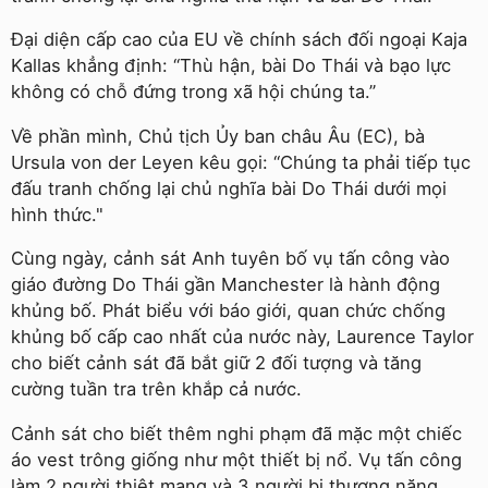
Đại diện cấp cao của EU về chính sách đối ngoại Kaja
Kallas khẳng định: “Thù hận, bài Do Thái và bạo lực
không có chỗ đứng trong xã hội chúng ta.”
Về phần mình, Chủ tịch Ủy ban châu Âu (EC), bà
Ursula von der Leyen kêu gọi: “Chúng ta phải tiếp tục
đấu tranh chống lại chủ nghĩa bài Do Thái dưới mọi
hình thức."
Cùng ngày, cảnh sát Anh tuyên bố vụ tấn công vào
giáo đường Do Thái gần Manchester là hành động
khủng bố. Phát biểu với báo giới, quan chức chống
khủng bố cấp cao nhất của nước này, Laurence Taylor
cho biết cảnh sát đã bắt giữ 2 đối tượng và tăng
cường tuần tra trên khắp cả nước.
Cảnh sát cho biết thêm nghi phạm đã mặc một chiếc
áo vest trông giống như một thiết bị nổ. Vụ tấn công
làm 2 người thiệt mạng và 3 người bị thương nặng.