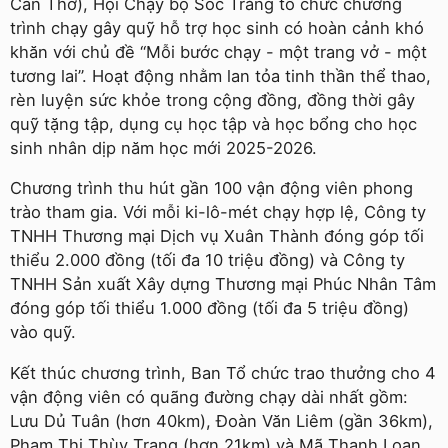
Cần Thơ), Hội Chạy bộ Sóc Trăng tổ chức chương
trình chạy gây quỹ hỗ trợ học sinh có hoàn cảnh khó
khăn với chủ đề “Mỗi bước chạy - một trang vở - một
tương lai”. Hoạt động nhằm lan tỏa tinh thần thể thao,
rèn luyện sức khỏe trong cộng đồng, đồng thời gây
quỹ tặng tập, dụng cụ học tập và học bổng cho học
sinh nhân dịp năm học mới 2025-2026.
Chương trình thu hút gần 100 vận động viên phong
trào tham gia. Với mỗi ki-lô-mét chạy hợp lệ, Công ty
TNHH Thương mại Dịch vụ Xuân Thành đóng góp tối
thiểu 2.000 đồng (tối đa 10 triệu đồng) và Công ty
TNHH Sản xuất Xây dựng Thương mại Phúc Nhân Tâm
đóng góp tối thiểu 1.000 đồng (tối đa 5 triệu đồng)
vào quỹ.
Kết thúc chương trình, Ban Tổ chức trao thưởng cho 4
vận động viên có quãng đường chạy dài nhất gồm:
Lưu Dủ Tuân (hơn 40km), Đoàn Văn Liêm (gần 36km),
Phạm Thị Thùy Trang (hơn 21km) và Mã Thanh Loan