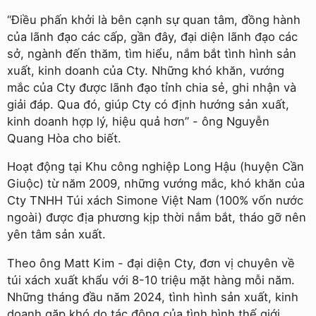
“Điều phấn khởi là bên cạnh sự quan tâm, đồng hành
của lãnh đạo các cấp, gần đây, đại diện lãnh đạo các
sở, ngành đến thăm, tìm hiểu, nắm bắt tình hình sản
xuất, kinh doanh của Cty. Những khó khăn, vướng
mắc của Cty được lãnh đạo tỉnh chia sẻ, ghi nhận và
giải đáp. Qua đó, giúp Cty có định hướng sản xuất,
kinh doanh hợp lý, hiệu quả hơn” - ông Nguyễn
Quang Hòa cho biết.
Hoạt động tại Khu công nghiệp Long Hậu (huyện Cần
Giuộc) từ năm 2009, những vướng mắc, khó khăn của
Cty TNHH Túi xách Simone Việt Nam (100% vốn nước
ngoài) được địa phương kịp thời nắm bắt, tháo gỡ nên
yên tâm sản xuất.
Theo ông Matt Kim - đại diện Cty, đơn vị chuyên về
túi xách xuất khẩu với 8-10 triệu mặt hàng mỗi năm.
Những tháng đầu năm 2024, tình hình sản xuất, kinh
doanh gặp khó do tác động của tình hình thế giới,