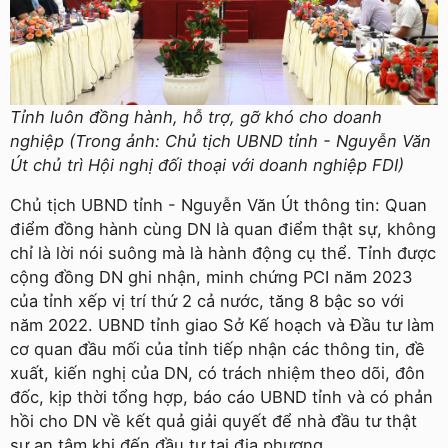
Tỉnh luôn đồng hành, hỗ trợ, gỡ khó cho doanh
nghiệp (Trong ảnh: Chủ tịch UBND tỉnh - Nguyễn Văn
Út chủ trì Hội nghị đối thoại với doanh nghiệp FDI)
Chủ tịch UBND tỉnh - Nguyễn Văn Út thông tin: Quan
điểm đồng hành cùng DN là quan điểm thật sự, không
chỉ là lời nói suông mà là hành động cụ thể. Tỉnh được
cộng đồng DN ghi nhận, minh chứng PCI năm 2023
của tỉnh xếp vị trí thứ 2 cả nước, tăng 8 bậc so với
năm 2022. UBND tỉnh giao Sở Kế hoạch và Đầu tư làm
cơ quan đầu mối của tỉnh tiếp nhận các thông tin, đề
xuất, kiến nghị của DN, có trách nhiệm theo dõi, đôn
đốc, kịp thời tổng hợp, báo cáo UBND tỉnh và có phản
hồi cho DN về kết quả giải quyết để nhà đầu tư thật
sự an tâm khi đến đầu tư tại địa phương.