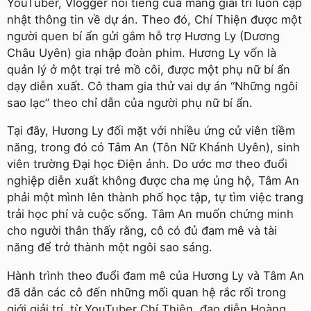
YouTuber, Vlogger nổi tiếng của mảng giải trí luôn cập
nhật thông tin về dự án. Theo đó, Chí Thiện được một
người quen bí ẩn gửi gắm hỗ trợ Hương Ly (Dương
Châu Uyên) gia nhập đoàn phim. Hương Ly vốn là
quản lý ở một trại trẻ mồ côi, được một phụ nữ bí ẩn
dạy diễn xuất. Cô tham gia thử vai dự án “Những ngôi
sao lạc” theo chỉ dẫn của người phụ nữ bí ẩn.
Tại đây, Hương Ly đối mặt với nhiều ứng cử viên tiềm
năng, trong đó có Tâm An (Tôn Nữ Khánh Uyên), sinh
viên trường Đại học Điện ảnh. Do ước mơ theo đuổi
nghiệp diễn xuất không được cha mẹ ủng hộ, Tâm An
phải một mình lên thành phố học tập, tự tìm việc trang
trải học phí và cuộc sống. Tâm An muốn chứng minh
cho người thân thấy rằng, cô có đủ đam mê và tài
năng để trở thành một ngôi sao sáng.
Hành trình theo đuổi đam mê của Hương Ly và Tâm An
đã dẫn các cô đến những mối quan hệ rắc rối trong
giới giải trí, từ YouTuber Chí Thiện, đạo diễn Hoàng