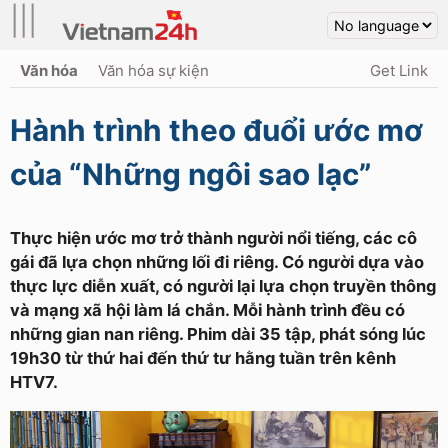
|||
Văn hóa
Văn hóa sự kiện
Get Link
Hành trình theo đuổi ước mơ
của “Những ngôi sao lạc”
Thực hiện ước mơ trở thành người nổi tiếng, các cô
gái đã lựa chọn những lối đi riêng. Có người dựa vào
thực lực diễn xuất, có người lại lựa chọn truyền thông
và mạng xã hội làm lá chắn. Mỗi hành trình đều có
những gian nan riêng. Phim dài 35 tập, phát sóng lúc
19h30 từ thứ hai đến thứ tư hằng tuần trên kênh
HTV7.