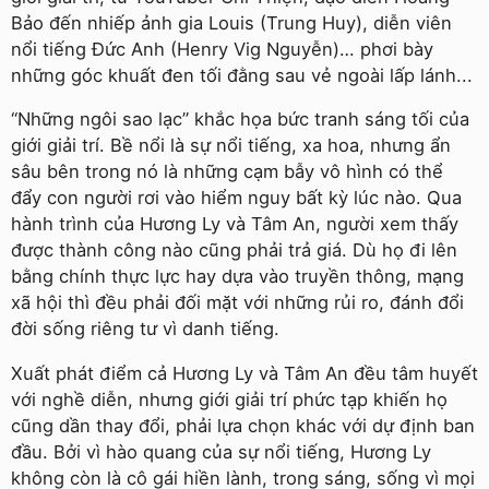
Bảo đến nhiếp ảnh gia Louis (Trung Huy), diễn viên
nổi tiếng Đức Anh (Henry Vig Nguyễn)… phơi bày
những góc khuất đen tối đằng sau vẻ ngoài lấp lánh...
“Những ngôi sao lạc” khắc họa bức tranh sáng tối của
giới giải trí. Bề nổi là sự nổi tiếng, xa hoa, nhưng ẩn
sâu bên trong nó là những cạm bẫy vô hình có thể
đẩy con người rơi vào hiểm nguy bất kỳ lúc nào. Qua
hành trình của Hương Ly và Tâm An, người xem thấy
được thành công nào cũng phải trả giá. Dù họ đi lên
bằng chính thực lực hay dựa vào truyền thông, mạng
xã hội thì đều phải đối mặt với những rủi ro, đánh đổi
đời sống riêng tư vì danh tiếng.
Xuất phát điểm cả Hương Ly và Tâm An đều tâm huyết
với nghề diễn, nhưng giới giải trí phức tạp khiến họ
cũng dần thay đổi, phải lựa chọn khác với dự định ban
đầu. Bởi vì hào quang của sự nổi tiếng, Hương Ly
không còn là cô gái hiền lành, trong sáng, sống vì mọi