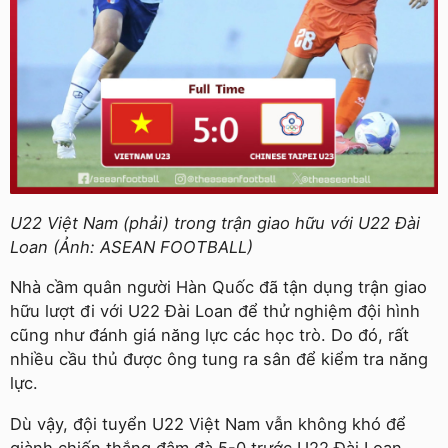
U22 Việt Nam (phải) trong trận giao hữu với U22 Đài
Loan (Ảnh: ASEAN FOOTBALL)
Nhà cầm quân người Hàn Quốc đã tận dụng trận giao
hữu lượt đi với U22 Đài Loan để thử nghiệm đội hình
cũng như đánh giá năng lực các học trò. Do đó, rất
nhiều cầu thủ được ông tung ra sân để kiểm tra năng
lực.
Dù vậy, đội tuyển U22 Việt Nam vẫn không khó để
giành chiến thắng đậm đà 5-0 trước U22 Đài Loan.