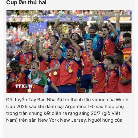
Cup lần thứ hai
Đội tuyển Tây Ban Nha đã trở thành tân vương của World
Cup 2026 sau khi đánh bại Argentina 1-0 sau hiệp phụ
trong trận chung kết diễn ra rạng sáng 20/7 (giờ Việt
Nam) trên sân New York New Jersey. Người hùng của