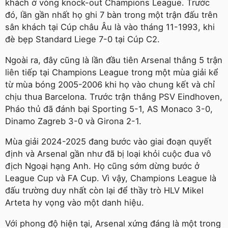
khách ở vòng knock-out Champions League. Trước
đó, lần gần nhất họ ghi 7 bàn trong một trận đấu trên
sân khách tại Cúp châu Âu là vào tháng 11-1993, khi
đè bẹp Standard Liege 7-0 tại Cúp C2.
Ngoài ra, đây cũng là lần đầu tiên Arsenal thắng 5 trận
liên tiếp tại Champions League trong một mùa giải kể
từ mùa bóng 2005-2006 khi họ vào chung kết và chỉ
chịu thua Barcelona. Trước trận thắng PSV Eindhoven,
Pháo thủ đã đánh bại Sporting 5-1, AS Monaco 3-0,
Dinamo Zagreb 3-0 và Girona 2-1.
Mùa giải 2024-2025 đang bước vào giai đoạn quyết
định và Arsenal gần như đã bị loại khỏi cuộc đua vô
địch Ngoại hạng Anh. Họ cũng sớm dừng bước ở
League Cup và FA Cup. Vì vậy, Champions League là
đấu trường duy nhất còn lại để thầy trò HLV Mikel
Arteta hy vọng vào một danh hiệu.
Với phong độ hiện tại, Arsenal xứng đáng là một trong