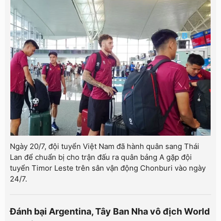
Ngày 20/7, đội tuyển Việt Nam đã hành quân sang Thái
Lan để chuẩn bị cho trận đấu ra quân bảng A gặp đội
tuyển Timor Leste trên sân vận động Chonburi vào ngày
24/7.
Đánh bại Argentina, Tây Ban Nha vô địch World