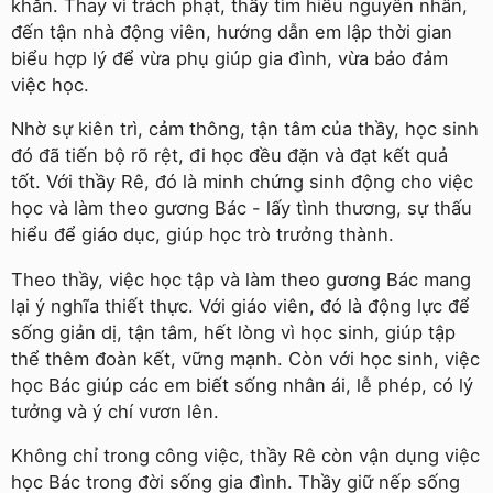
khăn. Thay vì trách phạt, thầy tìm hiểu nguyên nhân,
đến tận nhà động viên, hướng dẫn em lập thời gian
biểu hợp lý để vừa phụ giúp gia đình, vừa bảo đảm
việc học.
Nhờ sự kiên trì, cảm thông, tận tâm của thầy, học sinh
đó đã tiến bộ rõ rệt, đi học đều đặn và đạt kết quả
tốt. Với thầy Rê, đó là minh chứng sinh động cho việc
học và làm theo gương Bác - lấy tình thương, sự thấu
hiểu để giáo dục, giúp học trò trưởng thành.
Theo thầy, việc học tập và làm theo gương Bác mang
lại ý nghĩa thiết thực. Với giáo viên, đó là động lực để
sống giản dị, tận tâm, hết lòng vì học sinh, giúp tập
thể thêm đoàn kết, vững mạnh. Còn với học sinh, việc
học Bác giúp các em biết sống nhân ái, lễ phép, có lý
tưởng và ý chí vươn lên.
Không chỉ trong công việc, thầy Rê còn vận dụng việc
học Bác trong đời sống gia đình. Thầy giữ nếp sống