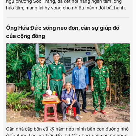
ngụ phường Sóc Trăng, đã kết nối hàng ngàn tấm lòng
hảo tâm, mang lại hy vọng cho nhiều mảnh đời bất hạnh.
Ông Hứa Đức sống neo đơn, cần sự giúp đỡ
của cộng đồng
Căn nhà cấp bốn cũ kỹ nằm nép mình bên con đường nhỏ
ở ấp Bưng Lức, xã Trần Đề, TP Cần Thơ, với mái tôn hoen