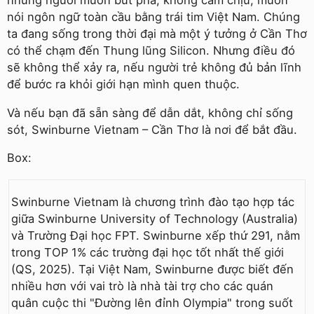
những người muốn bứt phá, không cam chịu, muốn
nói ngôn ngữ toàn cầu bằng trái tim Việt Nam. Chúng
ta đang sống trong thời đại mà một ý tưởng ở Cần Thơ
có thể chạm đến Thung lũng Silicon. Nhưng điều đó
sẽ không thể xảy ra, nếu người trẻ không đủ bản lĩnh
để bước ra khỏi giới hạn mình quen thuộc.
Và nếu bạn đã sẵn sàng để dẫn dắt, không chỉ sống
sót, Swinburne Vietnam – Cần Thơ là nơi để bắt đầu.
Box:
Swinburne Vietnam là chương trình đào tạo hợp tác
giữa Swinburne University of Technology (Australia)
và Trường Đại học FPT. Swinburne xếp thứ 291, nằm
trong TOP 1% các trường đại học tốt nhất thế giới
(QS, 2025). Tại Việt Nam, Swinburne được biết đến
nhiều hơn với vai trò là nhà tài trợ cho các quán
quân cuộc thi "Đường lên đỉnh Olympia" trong suốt