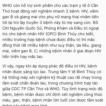
WHO còn hỗ trợ sinh phẩm cho các trạm y tế ở Cần
Thơ hoạt động xét nghiệm nhanh 3 bệnh: HIV, viêm
gan B và giang mai cho phụ nữ mang thai nhằm tiến
tới lại trừ lây truyền 3 bệnh này từ mẹ sang con. BS
CKI Nguyễn Quốc Sử, Phòng Khám và Điều trị ngoại
trú cho bệnh nhân HIV (OPC) Bình Thủy cho biết,
nhiều trường hợp bệnh chưa được điều trị thì mắc
đồng thời rất nhiều bệnh như suy thận, da liễu, giang
mai, viêm gan B, C; những bệnh nhân ở giai đoạn HIV
tiến triển hay mắc lao.
Vì vậy, ngay khi áp dụng phác đồ điều trị HIV, bệnh
nhân được sàng lọc lao. Trung tâm Y tế Bình Thủy có
hệ thống máy xét nghiệm kỹ thuật cao rất nhạy trong
tầm soát chẩn đoán lao, trong chương trình hợp tác
giữa CDC TP Cần Thơ và WHO. Tùy tình trạng mức độ
bệnh, bệnh nhân được chỉ định xét nghiệm công thức
máu, gan, thận; bệnh nhân lớn tuổi còn được tầm soát
thêm các bệnh mạn tính.