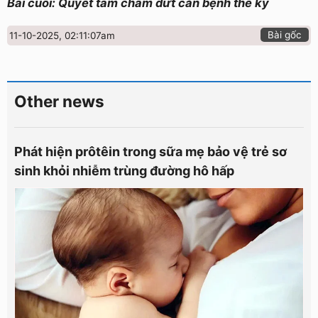
Bài cuối: Quyết tâm chấm dứt căn bệnh thế kỷ
Bài gốc
11-10-2025, 02:11:07am
Other news
Phát hiện prôtêin trong sữa mẹ bảo vệ trẻ sơ
sinh khỏi nhiễm trùng đường hô hấp