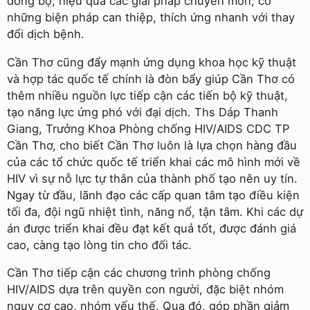
đồng bộ, hiệu quả các giải pháp chuyên môn; có
những biện pháp can thiệp, thích ứng nhanh với thay
đổi dịch bệnh.
Cần Thơ cũng đẩy mạnh ứng dụng khoa học kỹ thuật
và hợp tác quốc tế chính là đòn bẩy giúp Cần Thơ có
thêm nhiều nguồn lực tiếp cận các tiến bộ kỹ thuật,
tạo năng lực ứng phó với đại dịch. Ths Dáp Thanh
Giang, Trưởng Khoa Phòng chống HIV/AIDS CDC TP
Cần Thơ, cho biết Cần Thơ luôn là lựa chọn hàng đầu
của các tổ chức quốc tế triển khai các mô hình mới về
HIV vì sự nỗ lực tự thân của thành phố tạo nên uy tín.
Ngay từ đầu, lãnh đạo các cấp quan tâm tạo điều kiện
tối đa, đội ngũ nhiệt tình, năng nổ, tận tâm. Khi các dự
án được triển khai đều đạt kết quả tốt, được đánh giá
cao, càng tạo lòng tin cho đối tác.
Cần Thơ tiếp cận các chương trình phòng chống
HIV/AIDS dựa trên quyền con người, đặc biệt nhóm
nguy cơ cao, nhóm yếu thế. Qua đó, góp phần giảm