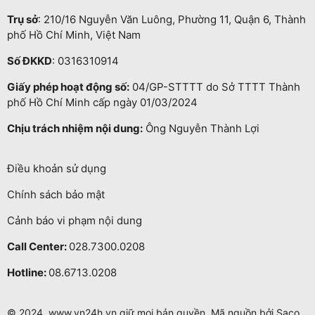
Trụ sở
: 210/16 Nguyễn Văn Luông, Phường 11, Quận 6, Thành
phố Hồ Chí Minh, Việt Nam
Số ĐKKD
: 0316310914
Giấy phép hoạt động số:
04/GP-STTTT do Sở TTTT Thành
phố Hồ Chí Minh cấp ngày 01/03/2024
Chịu trách nhiệm nội dung:
Ông Nguyễn Thành Lợi
Điều khoản sử dụng
Chính sách bảo mật
Cảnh báo vi phạm nội dung
Call Center:
028.7300.0208
Hotline:
08.6713.0208
© 2024. www.vn24h.vn giữ mọi bản quyền. Mã nguồn bởi Saco