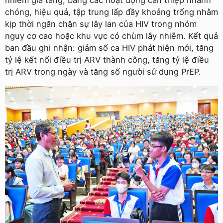
nhiễm gia tăng, bằng các hoạt động can thiệp nhanh
chóng, hiệu quả, tập trung lấp đầy khoảng trống nhằm
kịp thời ngăn chặn sự lây lan của HIV trong nhóm
nguy cơ cao hoặc khu vực có chùm lây nhiễm. Kết quả
ban đầu ghi nhận: giảm số ca HIV phát hiện mới, tăng
tỷ lệ kết nối điều trị ARV thành công, tăng tỷ lệ điều
trị ARV trong ngày và tăng số người sử dụng PrEP.