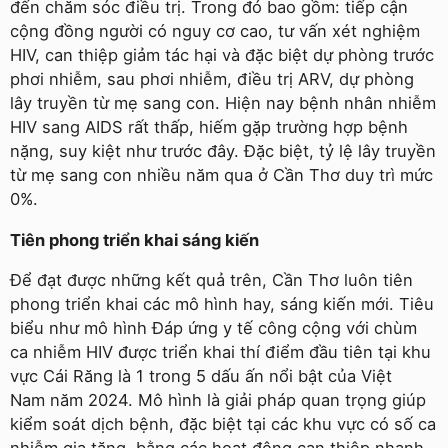
đến chăm sóc điều trị. Trong đó bao gồm: tiếp cận
cộng đồng người có nguy cơ cao, tư vấn xét nghiệm
HIV, can thiệp giảm tác hại và đặc biệt dự phòng trước
phơi nhiễm, sau phơi nhiễm, điều trị ARV, dự phòng
lây truyền từ mẹ sang con. Hiện nay bệnh nhân nhiễm
HIV sang AIDS rất thấp, hiếm gặp trường hợp bệnh
nặng, suy kiệt như trước đây. Đặc biệt, tỷ lệ lây truyền
từ mẹ sang con nhiều năm qua ở Cần Thơ duy trì mức
0%.
Tiên phong triển khai sáng kiến
Để đạt được những kết quả trên, Cần Thơ luôn tiên
phong triển khai các mô hình hay, sáng kiến mới. Tiêu
biểu như mô hình Đáp ứng y tế công cộng với chùm
ca nhiễm HIV được triển khai thí điểm đầu tiên tại khu
vực Cái Răng là 1 trong 5 dấu ấn nổi bật của Việt
Nam năm 2024. Mô hình là giải pháp quan trọng giúp
kiểm soát dịch bệnh, đặc biệt tại các khu vực có số ca