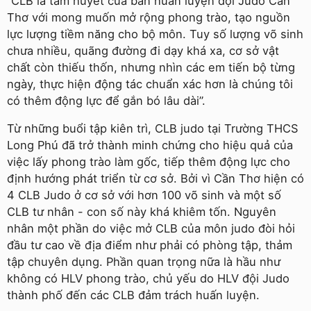
“CLB là tâm huyết của ban huấn luyện đội Judo Cần
Thơ với mong muốn mở rộng phong trào, tạo nguồn
lực lượng tiềm năng cho bộ môn. Tuy số lượng võ sinh
chưa nhiều, quãng đường đi dạy khá xa, cơ sở vật
chất còn thiếu thốn, nhưng nhìn các em tiến bộ từng
ngày, thực hiện động tác chuẩn xác hơn là chúng tôi
có thêm động lực để gắn bó lâu dài”.
Từ những buổi tập kiên trì, CLB judo tại Trường THCS
Long Phú đã trở thành minh chứng cho hiệu quả của
việc lấy phong trào làm gốc, tiếp thêm động lực cho
định hướng phát triển từ cơ sở. Bởi vì Cần Thơ hiện có
4 CLB Judo ở cơ sở với hơn 100 võ sinh và một số
CLB tư nhân - con số này khá khiêm tốn. Nguyên
nhân một phần do việc mở CLB của môn judo đòi hỏi
đầu tư cao về địa điểm như phải có phòng tập, thảm
tập chuyên dụng. Phần quan trọng nữa là hầu như
không có HLV phong trào, chủ yếu do HLV đội Judo
thành phố đến các CLB đảm trách huấn luyện.