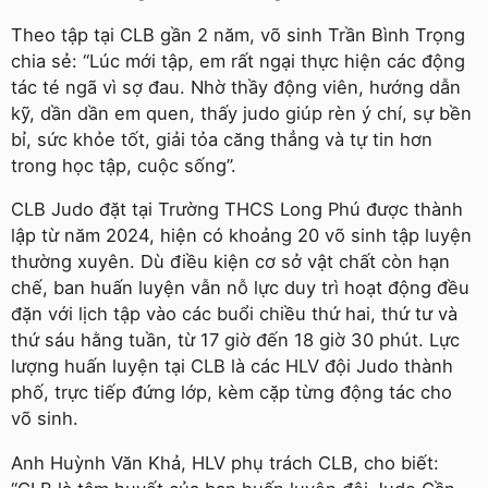
Theo tập tại CLB gần 2 năm, võ sinh Trần Bình Trọng
chia sẻ: “Lúc mới tập, em rất ngại thực hiện các động
tác té ngã vì sợ đau. Nhờ thầy động viên, hướng dẫn
kỹ, dần dần em quen, thấy judo giúp rèn ý chí, sự bền
bỉ, sức khỏe tốt, giải tỏa căng thẳng và tự tin hơn
trong học tập, cuộc sống”.
CLB Judo đặt tại Trường THCS Long Phú được thành
lập từ năm 2024, hiện có khoảng 20 võ sinh tập luyện
thường xuyên. Dù điều kiện cơ sở vật chất còn hạn
chế, ban huấn luyện vẫn nỗ lực duy trì hoạt động đều
đặn với lịch tập vào các buổi chiều thứ hai, thứ tư và
thứ sáu hằng tuần, từ 17 giờ đến 18 giờ 30 phút. Lực
lượng huấn luyện tại CLB là các HLV đội Judo thành
phố, trực tiếp đứng lớp, kèm cặp từng động tác cho
võ sinh.
Anh Huỳnh Văn Khả, HLV phụ trách CLB, cho biết: