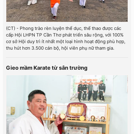
(CT) - Phong trào rèn luyện thể dục, thể thao được các
cấp Hội LHPN TP Cần Thơ phát triển sâu rộng, với 100%
cơ sở Hội duy trì ít nhất một loại hình hoạt động phù hợp,
thu hút hơn 3.500 cán bộ, hội viên phụ nữ tham gia.
Gieo mầm Karate từ sân trường