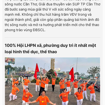
sông nước Cần Thơ, Giải đua thuyền ván SUP TP Cần Thơ
đã bước sang mùa giải thứ V với sức sống ngày càng
mạnh mẽ. Không chỉ thu hút hàng trăm VĐV trong và
ngoài thành phố, giải còn góp phần quảng bá hình ảnh đô
thị sông nước và mở ra hướng phát triển mới cho thể thao
phong trào vùng ĐBSCL.
100% Hội LHPN xã, phường duy trì ít nhất một
loại hình thể dục, thể thao