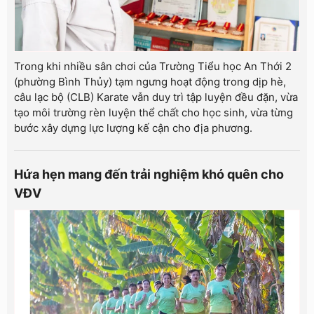
Trong khi nhiều sân chơi của Trường Tiểu học An Thới 2
(phường Bình Thủy) tạm ngưng hoạt động trong dịp hè,
câu lạc bộ (CLB) Karate vẫn duy trì tập luyện đều đặn, vừa
tạo môi trường rèn luyện thể chất cho học sinh, vừa từng
bước xây dựng lực lượng kế cận cho địa phương.
Hứa hẹn mang đến trải nghiệm khó quên cho
VĐV