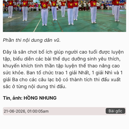
Phần thi nội dung dân vũ.
Đây là sân chơi bổ ích giúp người cao tuổi được luyện
tập, biểu diễn các bài thể dục dưỡng sinh yêu thích,
khuyến khích tinh thần tập luyện thể thao nâng cao
sức khỏe. Ban tổ chức trao 1 giải Nhất, 1 giải Nhì và 1
giải Ba cho các câu lạc bộ có thành tích thi đấu xuất
sắc ở từng nội dung thi đấu.
Tin, ảnh: HỒNG NHUNG
Bài gốc
21-06-2026, 01:00:05am