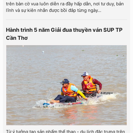
trên bàn cờ vua luôn diễn ra đầy hấp dẫn, nơi tư duy, bản
lĩnh và sự kiên nhẫn được bồi đắp từng ngày...
Hành trình 5 năm Giải đua thuyền ván SUP TP
Cần Thơ
Từ ý tưởng tạo sản phẩm thể thao - du lịch đặc trưng trên