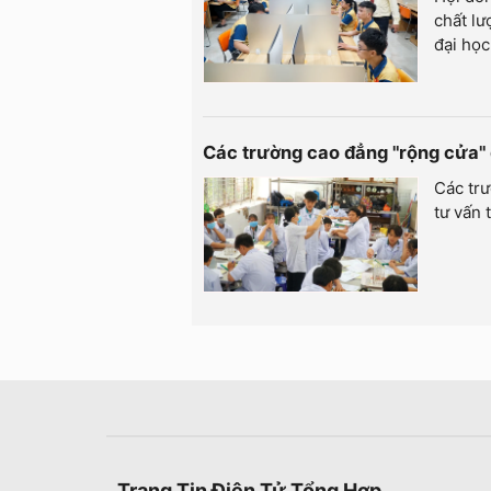
chất lư
đại họ
Các trường cao đẳng "rộng cửa" 
Các trư
tư vấn 
Trang Tin Điện Tử Tổng Hợp