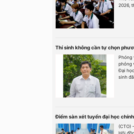
2026, t
Thí sinh không cần tự chọn phươ
Phóng 
phỏng 
Đại học
sinh đă
Điểm sàn xét tuyển đại học chí
(CTO) -
Hội đồ