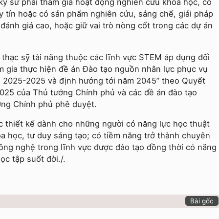
 kỹ sư phải tham gia hoạt động nghiên cứu khoa học, có
uy tín hoặc có sản phẩm nghiên cứu, sáng chế, giải pháp
ánh giá cao, hoặc giữ vai trò nòng cốt trong các dự án
 thạc sỹ tài năng thuộc các lĩnh vực STEM áp dụng đối
am gia thực hiện đề án Đào tạo nguồn nhân lực phục vụ
ạn 2025-2025 và định hướng tới năm 2045” theo Quyết
025 của Thủ tướng Chính phủ và các đề án đào tạo
ớng Chính phủ phê duyệt.
c thiết kế dành cho những người có năng lực học thuật
oa học, tư duy sáng tạo; có tiềm năng trở thành chuyên
công nghệ trong lĩnh vực được đào tạo đồng thời có năng
ọc tập suốt đời./.
Bài gốc