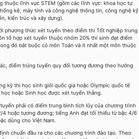
ăng thuộc lĩnh vực STEM (gồm các lĩnh vực: khoa học tự
thống kê, máy tính và công nghệ thông tin, công nghệ kỹ
ến, kiến trúc và xây dựng).
i phương thức xét tuyển theo điểm thi Tốt nghiệp trung
ôn tổ hợp xét tuyển thuộc nhóm 20% thí sinh đạt điểm
trong đó bắt buộc có môn Toán và ít nhất một môn thuộc
hác, điểm trúng tuyển quy đổi tương đương theo hướng
ong kỳ thi học sinh giỏi quốc gia hoặc Olympic quốc tế
n học hoặc Sinh học được xét tuyển thẳng.
 tuyển phải có điểm trung bình tích lũy của chương trình
,2/4 hoặc tương đương; tiếng Anh đạt tối thiểu từ bậc 4/6
bậc dùng cho Việt Nam.
định chuẩn đầu ra cho các chương trình đào tạo. Theo