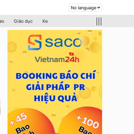
|||
ao
Giáo dục
Xe