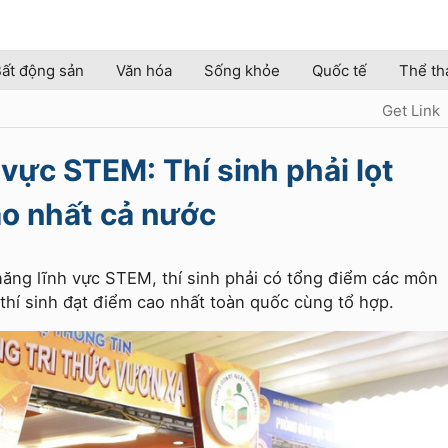
ất động sản
Văn hóa
Sống khỏe
Quốc tế
Thể th
Get Link
 vực STEM: Thí sinh phải lọt
o nhất cả nước
 năng lĩnh vực STEM, thí sinh phải có tổng điểm các môn
hí sinh đạt điểm cao nhất toàn quốc cùng tổ hợp.