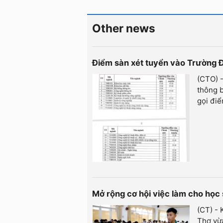
Other news
Điểm sàn xét tuyển vào Trường 
(CTO) 
thông 
gọi điể
Mở rộng cơ hội việc làm cho học 
(CT) - 
Thơ vừa