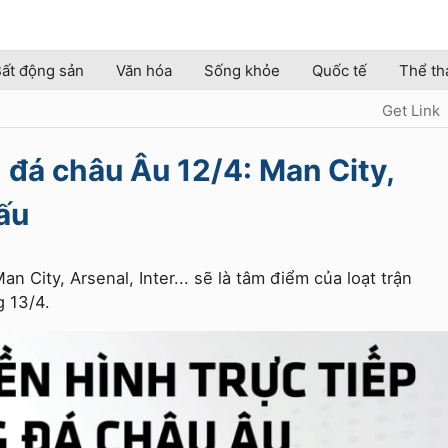
ất động sản
Văn hóa
Sống khỏe
Quốc tế
Thể th
Get Link
g đá châu Âu 12/4: Man City,
đấu
n City, Arsenal, Inter... sẽ là tâm điểm của loạt trận
 13/4.