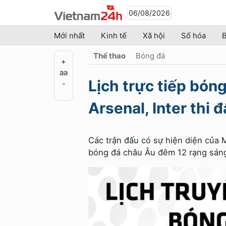
06/08/2026
Mới nhất
Kinh tế
Xã hội
Số hóa
B
Thể thao
Bóng đá
+
a
a
Lịch trực tiếp bón
-
Arsenal, Inter thi 
Các trận đấu có sự hiện diện của Ma
bóng đá châu Âu đêm 12 rạng sáng