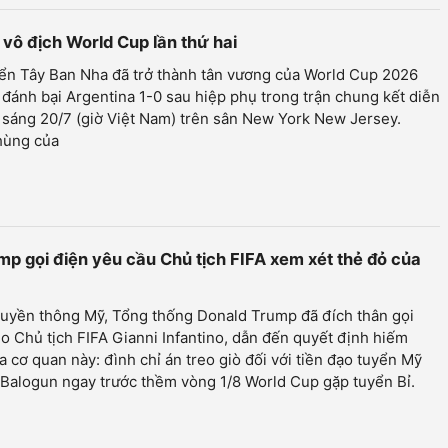
 vô địch World Cup lần thứ hai
yển Tây Ban Nha đã trở thành tân vương của World Cup 2026
 đánh bại Argentina 1-0 sau hiệp phụ trong trận chung kết diễn
 sáng 20/7 (giờ Việt Nam) trên sân New York New Jersey.
hùng của
p gọi điện yêu cầu Chủ tịch FIFA xem xét thẻ đỏ của
ruyền thông Mỹ, Tổng thống Donald Trump đã đích thân gọi
o Chủ tịch FIFA Gianni Infantino, dẫn đến quyết định hiếm
a cơ quan này: đình chỉ án treo giò đối với tiền đạo tuyển Mỹ
 Balogun ngay trước thềm vòng 1/8 World Cup gặp tuyển Bỉ.