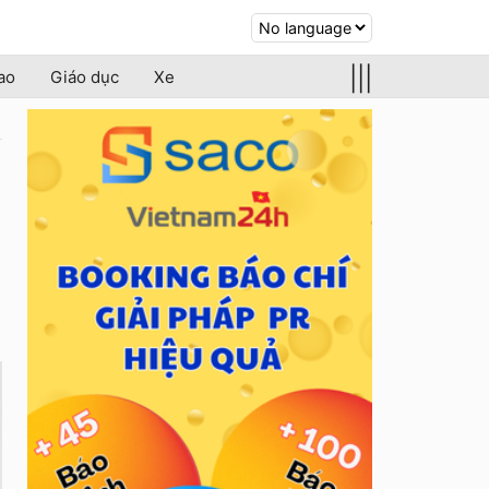
|||
ao
Giáo dục
Xe