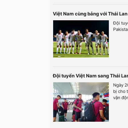
Việt Nam cùng bảng với Thái Lan
Đội tuy
Pakista
Đội tuyển Việt Nam sang Thái L
Ngày 20
bị cho 
vận độ