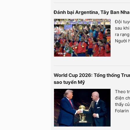
Đánh bại Argentina, Tây Ban Nha
Đội tu
sau khi
ra rạng
Người 
World Cup 2026: Tổng thống Trum
sao tuyển Mỹ
Theo t
điện ch
thấy củ
Folarin