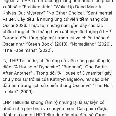
Ngoài ra, LHP Toronto cũng mang đến nhiều tác phẩm
xuất sắc: “Frankenstein”, “Wake Up Dead Man: A
Knives Out Mystery”, “No Other Choice”, “Sentimental
Value”. Đây đều là những ứng cử viên tiềm năng của
Oscar 2026. Thực tế, những năm gần đây các tác
phẩm từng chiến thắng hay xuất hiện ấn tượng ở LHP
Toronto đều từng góp mặt tranh cử và chiến thắng ở
Oscar như: “Green Book” (2018), “Nomadland” (2020),
“The Fabelmans” (2022).
Tại LHP Telluride, nhiều ứng cử viên sáng giá cũng lộ
diện: “A House of Dynamite”, “Bugonia”, “One Battle
After Another”… Trong đó, “A House of Dynamite” gây
chú ý bởi sự trở lại của Kathryn Bigelow, nữ đạo diễn
đầu tiên trong lịch sử chiến thắng Oscar với “The Hurt
Locker” (2009).
LHP Telluride không rầm rộ nhưng lại là sự kiện có
nhiều nhà phê bình và chuyên môn. Các phim được
đánh giá cao ở LHP Telluride gần như đều sẽ được