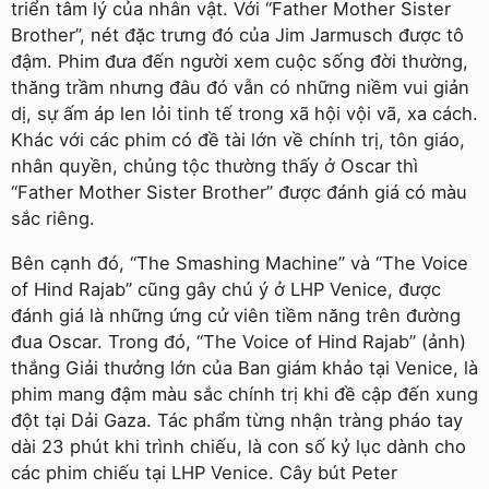
triển tâm lý của nhân vật. Với “Father Mother Sister
Brother”, nét đặc trưng đó của Jim Jarmusch được tô
đậm. Phim đưa đến người xem cuộc sống đời thường,
thăng trầm nhưng đâu đó vẫn có những niềm vui giản
dị, sự ấm áp len lỏi tinh tế trong xã hội vội vã, xa cách.
Khác với các phim có đề tài lớn về chính trị, tôn giáo,
nhân quyền, chủng tộc thường thấy ở Oscar thì
“Father Mother Sister Brother” được đánh giá có màu
sắc riêng.
Bên cạnh đó, “The Smashing Machine” và “The Voice
of Hind Rajab” cũng gây chú ý ở LHP Venice, được
đánh giá là những ứng cử viên tiềm năng trên đường
đua Oscar. Trong đó, “The Voice of Hind Rajab” (ảnh)
thắng Giải thưởng lớn của Ban giám khảo tại Venice, là
phim mang đậm màu sắc chính trị khi đề cập đến xung
đột tại Dải Gaza. Tác phẩm từng nhận tràng pháo tay
dài 23 phút khi trình chiếu, là con số kỷ lục dành cho
các phim chiếu tại LHP Venice. Cây bút Peter