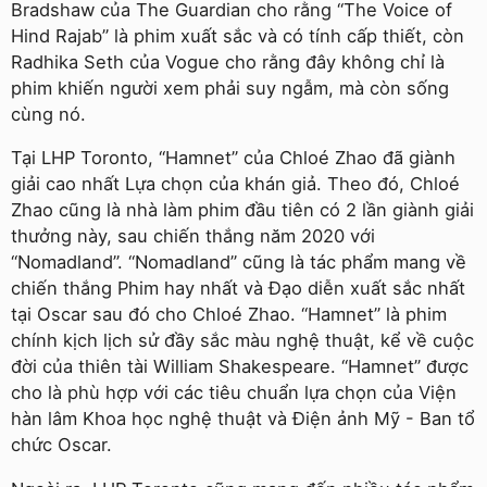
Bradshaw của The Guardian cho rằng “The Voice of
Hind Rajab” là phim xuất sắc và có tính cấp thiết, còn
Radhika Seth của Vogue cho rằng đây không chỉ là
phim khiến người xem phải suy ngẫm, mà còn sống
cùng nó.
Tại LHP Toronto, “Hamnet” của Chloé Zhao đã giành
giải cao nhất Lựa chọn của khán giả. Theo đó, Chloé
Zhao cũng là nhà làm phim đầu tiên có 2 lần giành giải
thưởng này, sau chiến thắng năm 2020 với
“Nomadland”. “Nomadland” cũng là tác phẩm mang về
chiến thắng Phim hay nhất và Đạo diễn xuất sắc nhất
tại Oscar sau đó cho Chloé Zhao. “Hamnet” là phim
chính kịch lịch sử đầy sắc màu nghệ thuật, kể về cuộc
đời của thiên tài William Shakespeare. “Hamnet” được
cho là phù hợp với các tiêu chuẩn lựa chọn của Viện
hàn lâm Khoa học nghệ thuật và Điện ảnh Mỹ - Ban tổ
chức Oscar.