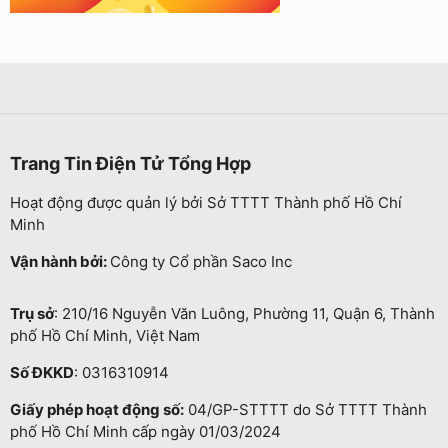
Trang Tin Điện Tử Tổng Hợp
Hoạt động được quản lý bởi Sở TTTT Thành phố Hồ Chí
Minh
Vận hành bởi:
Công ty Cổ phần Saco Inc
Trụ sở
: 210/16 Nguyễn Văn Luông, Phường 11, Quận 6, Thành
phố Hồ Chí Minh, Việt Nam
Số ĐKKD
: 0316310914
Giấy phép hoạt động số:
04/GP-STTTT do Sở TTTT Thành
phố Hồ Chí Minh cấp ngày 01/03/2024