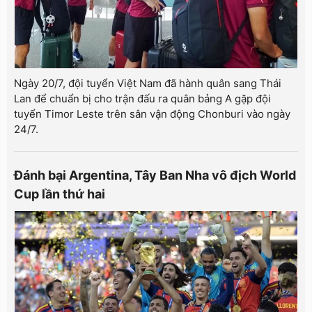
Ngày 20/7, đội tuyển Việt Nam đã hành quân sang Thái
Lan để chuẩn bị cho trận đấu ra quân bảng A gặp đội
tuyển Timor Leste trên sân vận động Chonburi vào ngày
24/7.
Đánh bại Argentina, Tây Ban Nha vô địch World
Cup lần thứ hai