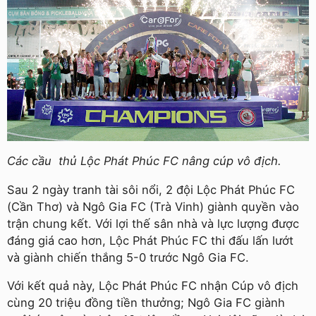
Các cầu thủ Lộc Phát Phúc FC nâng cúp vô địch.
Sau 2 ngày tranh tài sôi nổi, 2 đội Lộc Phát Phúc FC
(Cần Thơ) và Ngô Gia FC (Trà Vinh) giành quyền vào
trận chung kết. Với lợi thế sân nhà và lực lượng được
đáng giá cao hơn, Lộc Phát Phúc FC thi đấu lấn lướt
và giành chiến thắng 5-0 trước Ngô Gia FC.
Với kết quả này, Lộc Phát Phúc FC nhận Cúp vô địch
cùng 20 triệu đồng tiền thưởng; Ngô Gia FC giành