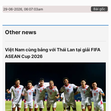
Bài gốc
29-06-2026, 06:07:03am
Other news
Việt Nam cùng bảng với Thái Lan tại giải FIFA
ASEAN Cup 2026