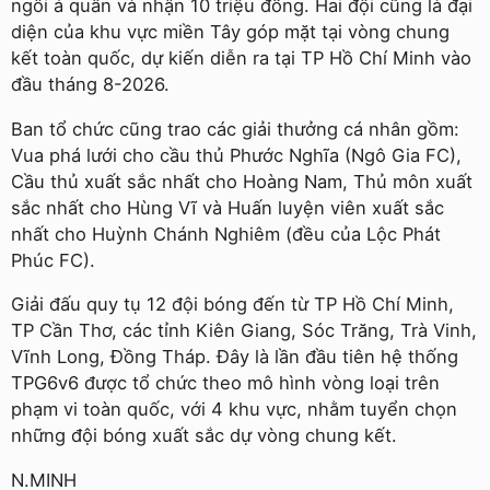
ngôi á quân và nhận 10 triệu đồng. Hai đội cũng là đại
diện của khu vực miền Tây góp mặt tại vòng chung
kết toàn quốc, dự kiến diễn ra tại TP Hồ Chí Minh vào
đầu tháng 8-2026.
Ban tổ chức cũng trao các giải thưởng cá nhân gồm:
Vua phá lưới cho cầu thủ Phước Nghĩa (Ngô Gia FC),
Cầu thủ xuất sắc nhất cho Hoàng Nam, Thủ môn xuất
sắc nhất cho Hùng Vĩ và Huấn luyện viên xuất sắc
nhất cho Huỳnh Chánh Nghiêm (đều của Lộc Phát
Phúc FC).
Giải đấu quy tụ 12 đội bóng đến từ TP Hồ Chí Minh,
TP Cần Thơ, các tỉnh Kiên Giang, Sóc Trăng, Trà Vinh,
Vĩnh Long, Đồng Tháp. Đây là lần đầu tiên hệ thống
TPG6v6 được tổ chức theo mô hình vòng loại trên
phạm vi toàn quốc, với 4 khu vực, nhằm tuyển chọn
những đội bóng xuất sắc dự vòng chung kết.
N.MINH