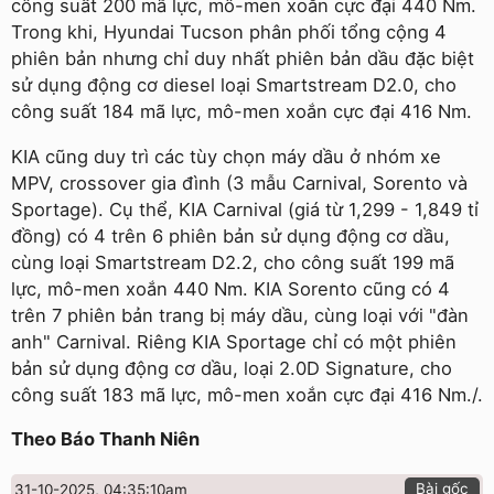
công suất 200 mã lực, mô-men xoắn cực đại 440 Nm.
Trong khi, Hyundai Tucson phân phối tổng cộng 4
phiên bản nhưng chỉ duy nhất phiên bản dầu đặc biệt
sử dụng động cơ diesel loại Smartstream D2.0, cho
công suất 184 mã lực, mô-men xoắn cực đại 416 Nm.
KIA cũng duy trì các tùy chọn máy dầu ở nhóm xe
MPV, crossover gia đình (3 mẫu Carnival, Sorento và
Sportage). Cụ thể, KIA Carnival (giá từ 1,299 - 1,849 tỉ
đồng) có 4 trên 6 phiên bản sử dụng động cơ dầu,
cùng loại Smartstream D2.2, cho công suất 199 mã
lực, mô-men xoắn 440 Nm. KIA Sorento cũng có 4
trên 7 phiên bản trang bị máy dầu, cùng loại với "đàn
anh" Carnival. Riêng KIA Sportage chỉ có một phiên
bản sử dụng động cơ dầu, loại 2.0D Signature, cho
công suất 183 mã lực, mô-men xoắn cực đại 416 Nm./.
Theo Báo Thanh Niên
Bài gốc
31-10-2025, 04:35:10am