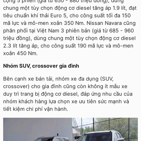
cộng 5 phiên (giá từ 650 - 880 triệu đồng), dùng
chung một tùy chọn động cơ diesel tăng áp 1.9 lít, đạt
tiêu chuẩn khí thải Euro 5, cho công suất tối đa 150
mã lực và mô-men xoắn 350 Nm. Nissan Navara cũng
phân phối tại Việt Nam 3 phiên bản (giá từ 685 - 960
triệu đồng), dùng chung một tùy chọn động cơ diesel
2.3 lít tăng áp, cho công suất 190 mã lực và mô-men
xoắn 450 Nm.
Nhóm SUV, crossover gia đình
Bên cạnh xe bán tải, nhóm xe đa dụng (SUV,
crossover) cho gia đình cũng còn không ít mẫu xe
duy trì trang bị động cơ diesel, đáp ứng nhu cầu của
nhóm khách hàng lựa chọn xe ưu tiên sức mạnh và
tiết kiệm chi phí vận hành.