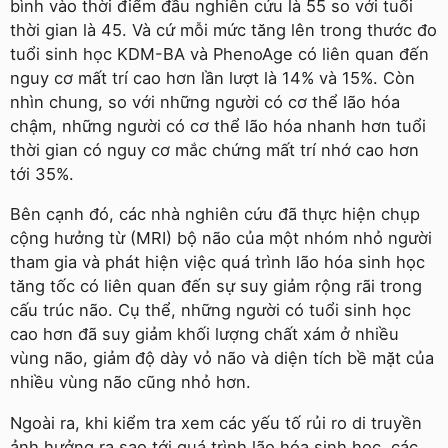
bình vào thời điểm đầu nghiên cứu là 55 so với tuổi
thời gian là 45. Và cứ mỗi mức tăng lên trong thước đo
tuổi sinh học KDM-BA và PhenoAge có liên quan đến
nguy cơ mất trí cao hơn lần lượt là 14% và 15%. Còn
nhìn chung, so với những người có cơ thể lão hóa
chậm, những người có cơ thể lão hóa nhanh hơn tuổi
thời gian có nguy cơ mắc chứng mất trí nhớ cao hơn
tới 35%.
Bên cạnh đó, các nhà nghiên cứu đã thực hiện chụp
cộng hưởng từ (MRI) bộ não của một nhóm nhỏ người
tham gia và phát hiện việc quá trình lão hóa sinh học
tăng tốc có liên quan đến sự suy giảm rộng rãi trong
cấu trúc não. Cụ thể, những người có tuổi sinh học
cao hơn đã suy giảm khối lượng chất xám ở nhiều
vùng não, giảm độ dày vỏ não và diện tích bề mặt của
nhiều vùng não cũng nhỏ hơn.
Ngoài ra, khi kiểm tra xem các yếu tố rủi ro di truyền
ảnh hưởng ra sao tới quá trình lão hóa sinh học, các