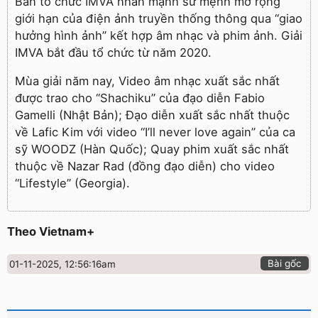
Ban tổ chức IMVA nhấn mạnh sứ mệnh mở rộng
giới hạn của điện ảnh truyền thống thông qua “giao
hưởng hình ảnh” kết hợp âm nhạc và phim ảnh. Giải
IMVA bắt đầu tổ chức từ năm 2020.
Mùa giải năm nay, Video âm nhạc xuất sắc nhất
được trao cho “Shachiku” của đạo diễn Fabio
Gamelli (Nhật Bản); Đạo diễn xuất sắc nhất thuộc
về Lafic Kim với video “I’ll never love again” của ca
sỹ WOODZ (Hàn Quốc); Quay phim xuất sắc nhất
thuộc về Nazar Rad (đồng đạo diễn) cho video
“Lifestyle” (Georgia).
Theo Vietnam+
Bài gốc
01-11-2025, 12:56:16am