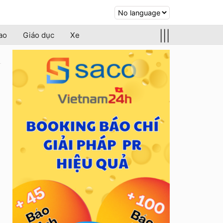
|||
ao
Giáo dục
Xe