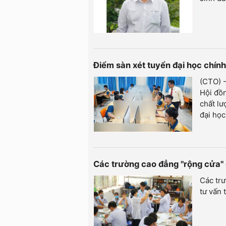
Điểm sàn xét tuyển đại học chí
(CTO) -
Hội đồ
chất lư
đại họ
Các trường cao đẳng "rộng cửa" 
Các trư
tư vấn 