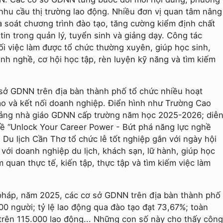
hu cầu thị trường lao động. Nhiều đơn vị quan tâm nâng
à soát chương trình đào tạo, tăng cường kiểm định chất
in trong quản lý, tuyển sinh và giảng dạy. Công tác
ối việc làm được tổ chức thường xuyên, giúp học sinh,
nh nghề, cơ hội học tập, rèn luyện kỹ năng và tìm kiếm
sở GDNN trên địa bàn thành phố tổ chức nhiều hoạt
ạo và kết nối doanh nghiệp. Điển hình như Trường Cao
iảng nhà giáo GDNN cấp trường năm học 2025-2026; diễ
đề “Unlock Your Career Power - Bứt phá năng lực nghề
Du lịch Cần Thơ tổ chức lễ tốt nghiệp gắn với ngày hội
 với doanh nghiệp du lịch, khách sạn, lữ hành, giúp học
m quan thực tế, kiến tập, thực tập và tìm kiếm việc làm
 pháp, năm 2025, các cơ sở GDNN trên địa bàn thành phố
00 người; tỷ lệ lao động qua đào tạo đạt 73,67%; toàn
 trên 115.000 lao động... Những con số này cho thấy công