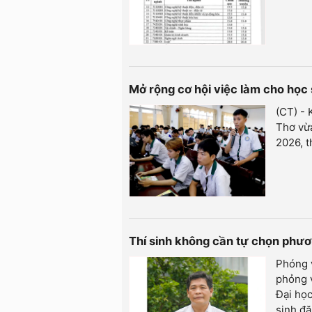
Mở rộng cơ hội việc làm cho học 
(CT) - 
Thơ vừa
2026, t
Thí sinh không cần tự chọn phươ
Phóng 
phỏng 
Đại học
sinh đă