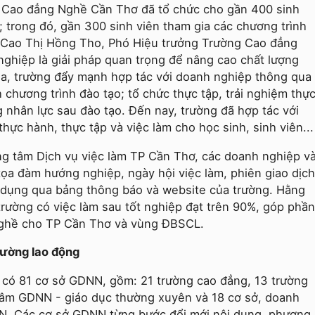
 Cao đẳng Nghề Cần Thơ đã tổ chức cho gần 400 sinh
; trong đó, gần 300 sinh viên tham gia các chương trình
 Cao Thị Hồng Tho, Phó Hiệu trưởng Trường Cao đẳng
ghiệp là giải pháp quan trọng để nâng cao chất lượng
a, trường đẩy mạnh hợp tác với doanh nghiệp thông qua
 chương trình đào tạo; tổ chức thực tập, trải nghiệm thự
 nhân lực sau đào tạo. Đến nay, trường đã hợp tác với
ực hành, thực tập và việc làm cho học sinh, sinh viên...
ng tâm Dịch vụ việc làm TP Cần Thơ, các doanh nghiệp v
 tọa đàm hướng nghiệp, ngày hội việc làm, phiên giao dịch
n dụng qua bảng thông báo và website của trường. Hằng
 trường có việc làm sau tốt nghiệp đạt trên 90%, góp phần
nghề cho TP Cần Thơ và vùng ĐBSCL.
trường lao động
 có 81 cơ sở GDNN, gồm: 21 trường cao đẳng, 13 trường
 tâm GDNN - giáo dục thường xuyên và 18 cơ sở, doanh
N. Các cơ sở GDNN từng bước đổi mới nội dung, phương