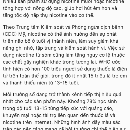
Nhiều sản phẩm sử dụng nicotine muối hoặc nicotine
tổng hợp với nồng độ cao, giúp hơi hút êm hơn và
tăng tốc độ hấp thụ nicotine vào cơ thể.
Theo Trung tâm Kiểm soát và Phòng ngừa dịch bệnh
(CDC) Mỹ, nicotine có thể ảnh hưởng đến sự phát
triển não bộ ở tuổi vị thành niên, làm suy giảm khả
năng ghi nhớ, tập trung và kiểm soát hành vi. Việc sử
dụng nicotine từ sớm cũng làm tăng nguy cơ lệ thuộc
các chất gây nghiện khác trong tương lai. WHO ước
tính hiện có hơn 100 triệu người sử dụng thuốc lá điện
tử trên toàn thế giới, trong đó ít nhất 15 triệu là trẻ em
và thanh thiếu niên từ 13-15 tuổi.
Môi trường số đang trở thành kênh tiếp thị hiệu quả
nhất cho các sản phẩm này. Khoảng 78% học sinh
trong độ tuổi 13-15 từng tiếp xúc với quảng cáo,
khuyến mại hoặc tài trợ liên quan đến thuốc lá và
nicotine trên Internet. Những hình ảnh đầy màu sắc
trên các nền tảng mạng xã hội thường chỉ thể hiện sự