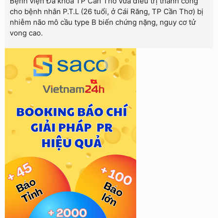
Bệnh viện Đa khoa TP Cần Thơ vừa điều trị thành công
cho bệnh nhân P.T.L (26 tuổi, ở Cái Răng, TP Cần Thơ) bị
nhiễm não mô cầu type B biến chứng nặng, nguy cơ tử
vong cao.