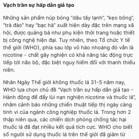
Vạch trần sự hấp dẫn giả tạo
Những sản phẩm núp bóng “dâu tây lạnh”, “kẹo bông”,
“trà đào” hay “bạc hà” xuất hiện dày đặc trên mạng xã
hội, được quảng bá như phụ kiện thời trang hoặc thiết
bị công nghệ hiện đại. Tuy nhiên, theo Tổ chức Y tế
thế giới (WHO), phía sau lớp vỏ hào nhoáng đó vẫn là
nicotine - chất gây nghiện có khả năng tác động trực
tiếp tới não bộ, đặc biệt nguy hiểm đối với thanh thiếu
niên.
Nhân Ngày Thế giới không thuốc lá 31-5 năm nay,
WHO lựa chọn chủ đề “Vạch trần sự hấp dẫn giả tạo -
Hành động để đẩy lùi nạn nghiện nicotine và thuốc lá”,
nhằm cảnh báo những chiến thuật tiếp thị ngày càng
tinh vi của ngành công nghiệp thuốc lá. Trong hơn 2
thập niên qua, các chiến dịch phòng chống tác hại
thuốc lá đã đạt nhiều kết quả tích cực. WHO cho biết
số người sử dụng thuốc lá trên thế giới đã giảm từ