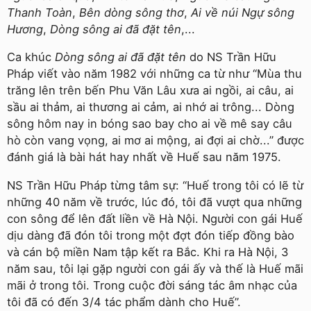
Thanh Toàn
,
Bên dòng sông thơ
,
Ai về núi Ngự sông
Hương
,
Dòng sông ai đã đặt tên
,...
Ca khúc
Dòng sông ai đã đặt tên
do NS Trần Hữu
Pháp viết vào năm 1982 với những ca từ như “Mùa thu
trăng lên trên bến Phu Văn Lâu xưa ai ngồi, ai câu, ai
sầu ai thảm, ai thương ai cảm, ai nhớ ai trông... Dòng
sông hôm nay in bóng sao bay cho ai về mê say câu
hò còn vang vọng, ai mơ ai mộng, ai đợi ai chờ...” được
đánh giá là bài hát hay nhất về Huế sau năm 1975.
NS Trần Hữu Pháp từng tâm sự: “Huế trong tôi có lẽ từ
những 40 năm về trước, lúc đó, tôi đã vượt qua những
con sông để lên đất liền về Hà Nội. Người con gái Huế
dịu dàng đã đón tôi trong một đợt đón tiếp đồng bào
và cán bộ miền Nam tập kết ra Bắc. Khi ra Hà Nội, 3
năm sau, tôi lại gặp người con gái ấy và thế là Huế mãi
mãi ở trong tôi. Trong cuộc đời sáng tác âm nhạc của
tôi đã có đến 3/4 tác phẩm dành cho Huế”.