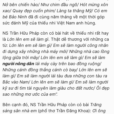
Nở bên chiến hào/ Như chim đầu ngõ/ Hót mừng xôn
xao/ Quay đẹp cuốn phim/ Làng ta thắng Mỹ/ Có em
bé Bảo Ninh
đã đi cùng năm tháng về một thời góp
sức đánh Mỹ của thiếu nhi Việt Nam anh hùng.
NS Trần Hữu Pháp còn có bài hát về thiếu nhi rất hay
là
Lớn lên em sẽ làm gì
. Thật dễ thương với những ca
từ:
Lớn lên em sẽ làm gì/ Em sẽ làm người công nhân
đi dựng xây những nhà máy mới/ Những nhà cao lồng
lộng giữa trời mây/ Lớn lên em sẽ làm gì/ Em sẽ làm
người nông dân
lái máy cày trên bao đồng ruộng/
Những cánh đồng thẳng cánh cò bay/ Lớn lên em sẽ
làm gì/ Em sẽ làm người lái tàu đưa những con tàu ra
Bắc vào Nam/ Lớn lên em sẽ làm gì/ Em sẽ làm người
kỹ sư đi tìm tài nguyên làm giàu cho đất nước/ Ôi đẹp
sao những mơ ước của em”.
Bên cạnh đó, NS Trần Hữu Pháp còn có bài
Trăng
sáng sân nhà em
(phổ thơ Trần Đăng Khoa):
Ơi ông