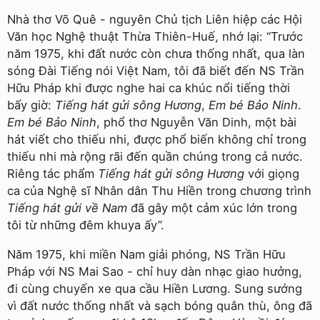
Nhà thơ Võ Quê - nguyên Chủ tịch Liên hiệp các Hội
Văn học Nghệ thuật Thừa Thiên-Huế, nhớ lại: “Trước
năm 1975, khi đất nước còn chưa thống nhất, qua làn
sóng Đài Tiếng nói Việt Nam, tôi đã biết đến NS Trần
Hữu Pháp khi được nghe hai ca khúc nổi tiếng thời
bấy giờ:
Tiếng hát gửi sông Hương
,
Em bé Bảo Ninh
.
Em bé Bảo Ninh
, phổ thơ Nguyễn Văn Dinh, một bài
hát viết cho thiếu nhi, được phổ biến không chỉ trong
thiếu nhi mà rộng rãi đến quần chúng trong cả nước.
Riêng tác phẩm
Tiếng hát gửi sông Hương
với giọng
ca của Nghệ sĩ Nhân dân Thu Hiền trong chương trình
Tiếng hát gửi về Nam
đã gây một cảm xúc lớn trong
tôi từ những đêm khuya ấy”.
Năm 1975, khi miền Nam giải phóng, NS Trần Hữu
Pháp với NS Mai Sao - chỉ huy dàn nhạc giao hưởng,
đi cùng chuyến xe qua cầu Hiền Lương. Sung sướng
vì đất nước thống nhất và sạch bóng quân thù, ông đã