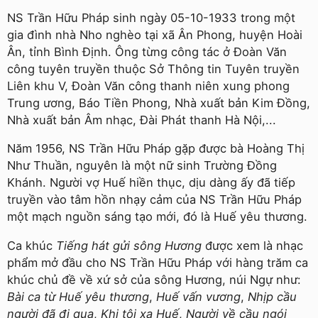
NS Trần Hữu Pháp sinh ngày 05-10-1933 trong một
gia đình nhà Nho nghèo tại xã Ân Phong, huyện Hoài
Ân, tỉnh Bình Định. Ông từng công tác ở Đoàn Văn
công tuyên truyền thuộc Sở Thông tin Tuyên truyền
Liên khu V, Đoàn Văn công thanh niên xung phong
Trung ương, Báo Tiền Phong, Nhà xuất bản Kim Đồng,
Nhà xuất bản Âm nhạc, Đài Phát thanh Hà Nội,...
Năm 1956, NS Trần Hữu Pháp gặp được bà Hoàng Thị
Như Thuần, nguyên là một nữ sinh Trường Đồng
Khánh. Người vợ Huế hiền thục, dịu dàng ấy đã tiếp
truyền vào tâm hồn nhạy cảm của NS Trần Hữu Pháp
một mạch nguồn sáng tạo mới, đó là Huế yêu thương.
Ca khúc
Tiếng hát gửi sông Hương
được xem là nhạc
phẩm mở đầu cho NS Trần Hữu Pháp với hàng trăm ca
khúc chủ đề về xứ sở của sông Hương, núi Ngự như:
Bài ca từ Huế yêu thương
,
Huế vấn vương
,
Nhịp cầu
người đã đi qua
,
Khi tôi xa Huế
,
Người về cầu ngói