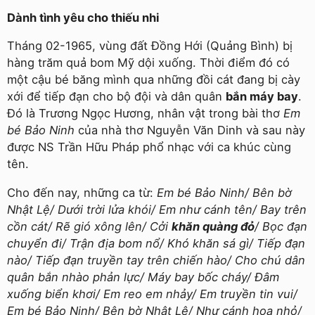
Dành tình yêu cho thiếu nhi
Tháng 02-1965, vùng đất Đồng Hới (Quảng Bình) bị
hàng trăm quả bom Mỹ dội xuống. Thời điểm đó có
một cậu bé băng mình qua những đồi cát đang bị cày
xới để tiếp đạn cho bộ đội và dân quân
bắn máy bay
.
Đó là Trương Ngọc Hương, nhân vật trong bài thơ
Em
bé Bảo Ninh
của nhà thơ Nguyễn Văn Dinh và sau này
được NS Trần Hữu Pháp phổ nhạc với ca khúc cùng
tên.
Cho đến nay, những ca từ:
Em bé Bảo Ninh/ Bên bờ
Nhật Lệ/ Dưới trời lửa khói/ Em như cánh tên/ Bay trên
cồn cát/ Rẽ gió xông lên/ Cởi
khăn quàng đỏ
/ Bọc đạn
chuyển đi/ Trận địa bom nổ/ Khó khăn sá gì/ Tiếp đạn
nào/ Tiếp đạn truyền tay trên chiến hào/ Cho chú dân
quân bắn nhào phản lực/ Máy bay bốc cháy/ Đâm
xuống biển khơi/ Em reo em nhảy/ Em truyền tin vui/
Em bé Bảo Ninh/ Bên bờ Nhật Lệ/ Như cánh hoa nhỏ/