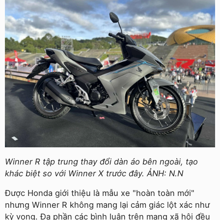
Winner R tập trung thay đổi dàn áo bên ngoài, tạo
khác biệt so với Winner X trước đây. ẢNH: N.N
Được Honda giới thiệu là mẫu xe "hoàn toàn mới"
nhưng Winner R không mang lại cảm giác lột xác như
kỳ vọng. Đa phần các bình luận trên mạng xã hội đều