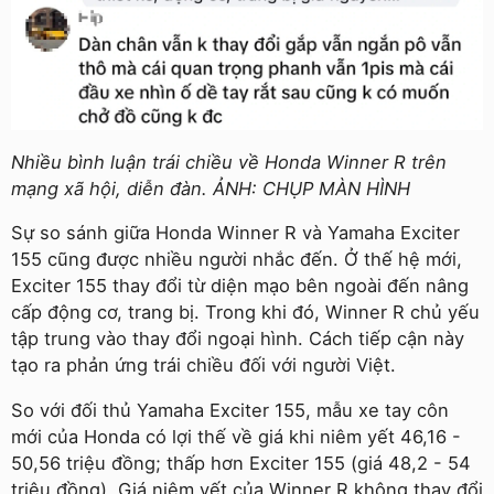
Nhiều bình luận trái chiều về Honda Winner R trên
mạng xã hội, diễn đàn. ẢNH: CHỤP MÀN HÌNH
Sự so sánh giữa Honda Winner R và Yamaha Exciter
155 cũng được nhiều người nhắc đến. Ở thế hệ mới,
Exciter 155 thay đổi từ diện mạo bên ngoài đến nâng
cấp động cơ, trang bị. Trong khi đó, Winner R chủ yếu
tập trung vào thay đổi ngoại hình. Cách tiếp cận này
tạo ra phản ứng trái chiều đối với người Việt.
So với đối thủ Yamaha Exciter 155, mẫu xe tay côn
mới của Honda có lợi thế về giá khi niêm yết 46,16 -
50,56 triệu đồng; thấp hơn Exciter 155 (giá 48,2 - 54
triệu đồng). Giá niêm yết của Winner R không thay đổi