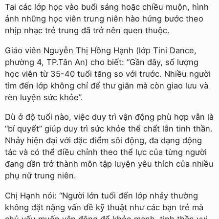
Tại các lớp học vào buổi sáng hoặc chiều muộn, hình
ảnh những học viên trung niên hào hứng bước theo
nhịp nhạc trẻ trung đã trở nên quen thuộc.
Giáo viên Nguyễn Thị Hồng Hạnh (lớp Tini Dance,
phường 4, TP.Tân An) cho biết: “Gần đây, số lượng
học viên từ 35-40 tuổi tăng so với trước. Nhiều người
tìm đến lớp không chỉ để thư giãn mà còn giao lưu và
rèn luyện sức khỏe”.
Dù ở độ tuổi nào, việc duy trì vận động phù hợp vẫn là
“bí quyết” giúp duy trì sức khỏe thể chất lẫn tinh thần.
Nhảy hiện đại với đặc điểm sôi động, đa dạng động
tác và có thể điều chỉnh theo thể lực của từng người
đang dần trở thành môn tập luyện yêu thích của nhiều
phụ nữ trung niên.
Chị Hạnh nói: “Người lớn tuổi đến lớp nhảy thường
không đặt nặng vấn đề kỹ thuật như các bạn trẻ mà
chủ yếu muốn vận động để khỏe mạnh, tinh thần vui