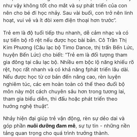
như vậy không tốt cho mắt và sự phát triển của con
nên cho bé đi học nhảy. Sau vài buổi, con trở nên linh
hoạt, vui vẻ và ít đòi xem điện thoại hơn trước”.
Trẻ em là độ tuổi tiếp thu nhanh, dễ cảm nhạc và có
sự tiến bộ rõ rệt nếu được học bài bản. Cô Trần Thị
Kim Phương (Câu lạc bộ Timo Dance, thị trấn Bến Lức,
huyện Bến Lức) cho biết: “Trẻ em là đối tượng tham
gia đông tại câu lạc bộ. Nhiều em bộc lộ năng khiếu rõ
rệt, học rất nhanh và có khả năng fphát triển lâu dài.
Nếu được học từ cơ bản đến nâng cao, rèn luyện
nghiêm túc, các em hoàn toàn có thể theo đuổi bộ
môn này một cách chuyên sâu hơn trong tương lai,
tham gia biểu diễn, thi đấu hoặc phát triển theo
hướng nghệ thuật”.
Nhảy hiện đại giúp trẻ vận động, rèn sự dẻo dai và
góp phần
nuôi dưỡng đam mê
, sự tự tin - những nền
tảng quan trọng cho quá trình trưởng thành.