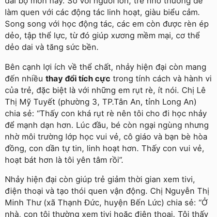
dài bộ môn này. So với người lớn, trẻ nhỏ thường dễ
làm quen với các động tác linh hoạt, giàu biểu cảm.
Song song với học động tác, các em còn được rèn ép
dẻo, tập thể lực, từ đó giúp xương mềm mại, cơ thể
dẻo dai và tăng sức bền.
Bên cạnh lợi ích về thể chất, nhảy hiện đại còn mang
đến nhiều
thay đổi tích cực
trong tính cách và hành vi
của trẻ, đặc biệt là với những em rụt rè, ít nói. Chị Lê
Thị Mỹ Tuyết (phường 3, TP.Tân An, tỉnh Long An)
chia sẻ: “Thấy con khá rụt rè nên tôi cho đi học nhảy
để mạnh dạn hơn. Lúc đầu, bé còn ngại ngùng nhưng
nhờ môi trường lớp học vui vẻ, cô giáo và bạn bè hòa
đồng, con dần tự tin, linh hoạt hơn. Thấy con vui vẻ,
hoạt bát hơn là tôi yên tâm rồi”.
Nhảy hiện đại còn giúp trẻ giảm thời gian xem tivi,
điện thoại và tạo thói quen vận động. Chị Nguyễn Thị
Minh Thư (xã Thạnh Đức, huyện Bến Lức) chia sẻ: “Ở
nhà, con tôi thường xem tivi hoặc điện thoại. Tôi thấy