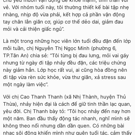
vẻ. Với nhóm tuổi này, tôi thường thiết kế bài tập nhẹ
nhàng, nhịp độ vừa phải, kết hợp cả phần vận động
tay chân lẫn giãn cơ, giúp cơ thể dẻo dai, giảm đau
mỏi và cải thiện giấc ngủ”.
Là một trong những học viên lớn tuổi đều đặn đến lớp
mỗi tuần, chị Nguyễn Thị Ngọc Minh (phường 6,
TP.Tân An) chia sẻ: “Tôi từng bị đau lưng, mỏi vai gáy
nhưng từ ngày đi tập nhảy đều đặn, các triệu chứng
này giảm hẳn. Lớp học rất vui, ai cũng hòa đồng nên
đi tập vừa rèn sức khỏe, vừa thư giãn, xả stress sau
một ngày làm việc”.
Với chị Cao Thanh Thanh (xã Nhị Thành, huyện Thủ
Thừa), nhảy hiện đại là cách để giữ tinh thần lạc quan,
yêu đời. Chị Thanh bày tỏ: “Tôi học nhảy đến nay hơn
một năm. Ban đầu thấy động tác nhanh, nghĩ mình sẽ
không theo nổi nhưng dần dần quen. Có những bài
nhạc sôi động khiến mình như quên tuổi tác, cảm thấy