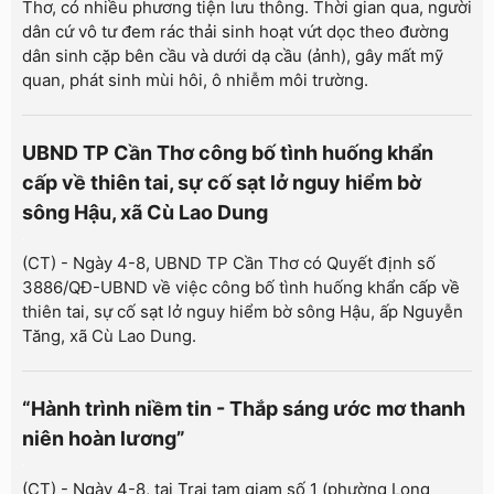
Thơ, có nhiều phương tiện lưu thông. Thời gian qua, người
dân cứ vô tư đem rác thải sinh hoạt vứt dọc theo đường
dân sinh cặp bên cầu và dưới dạ cầu (ảnh), gây mất mỹ
quan, phát sinh mùi hôi, ô nhiễm môi trường.
UBND TP Cần Thơ công bố tình huống khẩn
cấp về thiên tai, sự cố sạt lở nguy hiểm bờ
sông Hậu, xã Cù Lao Dung
(CT) - Ngày 4-8, UBND TP Cần Thơ có Quyết định số
3886/QĐ-UBND về việc công bố tình huống khẩn cấp về
thiên tai, sự cố sạt lở nguy hiểm bờ sông Hậu, ấp Nguyễn
Tăng, xã Cù Lao Dung.
“Hành trình niềm tin - Thắp sáng ước mơ thanh
niên hoàn lương”
(CT) - Ngày 4-8, tại Trại tạm giam số 1 (phường Long